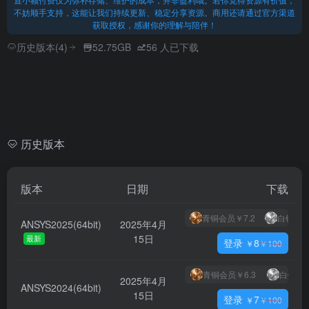
不妨顺手支持，这能让我们持续更新、稳定分享资源。商用还请通过官方渠道
获取授权，感谢你的理解与陪伴！
历史版本(4)
52.75GB
56
人已下载
历史版本
版本
日期
下载
青铜会员
￥7.2
白银会
ANSYS2025(64bit)
2025年4月
15日
最新
登录
8
￥
￥
100
青铜会员
￥6.3
白银会
2025年4月
ANSYS2024(64bit)
15日
登录
7
￥
￥
100