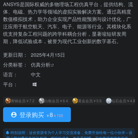
ANSYS是国际权威的多物理场工程仿真平台，提供结构、流
体、电磁、热力学等领域的虚拟实验解决方案。通过高精度
数值模拟技术，助力企业实现产品性能预测与设计优化，广
泛应用于航空航天、汽车、电子、能源等行业。其模块化系
统支持复杂工程问题的跨学科耦合分析，显著缩短研发周
期，降低试验成本，被誉为现代工业创新的数字基石。
更新日期：
2025年4月15日
分类标签：
仿真分析
语言：
中文
平台：
青铜会员
￥7.2
白银会员
￥6.4
黄金会员
￥5.6
钻石会员
￥4.8
登录购买
8
￥
￥
100
特别说明：这份资源专为个人学习交流准备，免费开放给每一位小伙伴～设
置小额付费仅为弥补存储、维护的成本，并非盈利哦。若你觉得资源有价值，