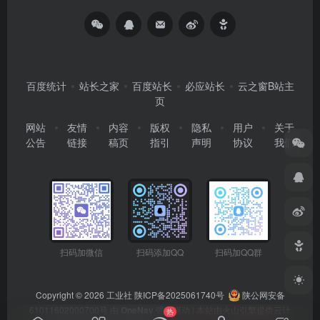
百度统计
站长之家
百度站长
必应站长
云之窗B站主
页
网站
友情
内容
版权
隐私
用户
关于
公告
链接
稿页
指引
声明
协议
我们
扫码加微信
扫码添加QQ
扫码加QQ群
Copyright © 2026
工业社
陕ICP备2025061740号
陕公网安备
61011602000700号
由
OneNav
强力驱动 | 本站由火山引擎提供云计
热