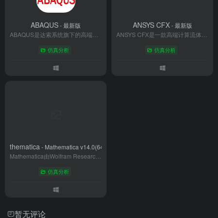
ABAQUS
ANSYS CFX
- 最新版
- 最新版
ABAQUS是达索系统旗下的高端工程仿真软件，专注于有限元分析和多物理场耦合模拟。其凭借卓越的非线性处理能力和高精度求解器，广泛应用于航空航天、汽车、能源等领域，支持结构、热、流体等复杂场景分析。提供ABAQUS/Standard与Explicit双求解器，并集成前后处理工具CAE，支持Python二次开发。作为工业设计与科研的核心工具，ABAQUS助力用户优化产品性能、降低试验成本，推动工程技术创新。
ANSYS CFX是一款高端计算流体动力学（CFD）仿真软件，专注于复杂流动与多物理场耦合分析。其采用先进的全隐式求解器，支持湍流、多相流、燃烧及旋转机械等工业场景模拟，具备GPU加速与大规模并行计算能力。广泛应用于航空航天、能源、汽车等领域的气动设计、热管理及流程优化。深度集成于ANSYS多学科平台，提供从网格生成到结果可视化的完整解决方案，以高精度仿真助力工程创新与成本控制。
仿真分析
仿真分析
Mathematica
- Mathematica v14.0(64bit)
Mathematica由Wolfram Research公司研发，自1988年诞生以来，已成为科学计算、工程模拟及跨学科研究的标杆工具。其融合符号计算、数值分析、可视化与高级编程于一体，覆盖数学、物理、金融、机器学习等数十个领域，是科研机构与企业的首选分析平台。
仿真分析
暂无评论