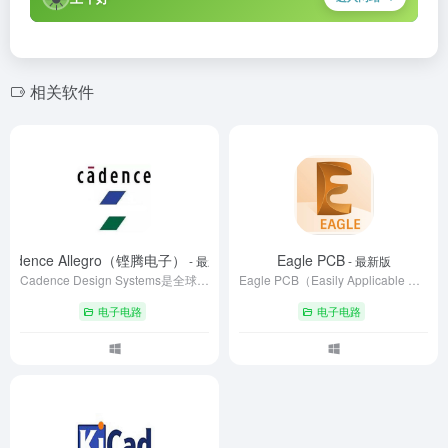
相关软件
Cadence Allegro（铿腾电子）
Eagle PCB
- 最新版
- 最新版
Cadence Design Systems是全球电子设计自动化（EDA）领域领导者，提供覆盖芯片设计、验证、PCB及系统分析的完整工具链。其核心产品包括Virtuoso、Innovus和Palladium等，支持3nm先进工艺与AI驱动的设计优化。客户涵盖台积电、英伟达等巨头，助力5G、AI芯片及汽车电子研发。通过云集成与智能算法，Cadence持续提升设计效率，推动半导体技术创新，年营收超40亿美元，稳居行业前沿。
Eagle PCB（Easily Applicable Graphical Layout Editor）是一款功能强大的电子设计自动化（EDA）工具，支持原理图设计、PCB布局、自动布线及制造文件生成。其以低门槛、跨平台（Windows/Linux/Mac）和丰富的功能著称，适用于从爱好者到企业级用户。软件提供分层订阅模式，包含免费版、标准版和专业版，支持多层板设计、差分对布线、设计规则检查等高级功能，并拥有庞大的元器件库资源
电子电路
电子电路