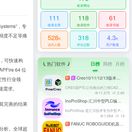
收录网址
111
118
61
收录文章
收录软件
收录书籍
 Systems”，专
精度不足等痛
528
318
4.3
K
K
访问人数
评论总数
用户数量
，可快速构
热门软件
日榜
周榜
月榜
PFire 64 位
Creo10/11/12/13版本安装教程：支持协同仿真的3D CAD工具详解
荐
新
定性行业领
CREO是PTC公司推出的三维CAD软件，整合参数化建模、仿真分析与制造功能，支持从概念设计到生产的全流程协同。其AI辅助设计、云端协作与多格式兼容特性，显著提升复杂产品开发效率。适用于机械、电子、汽车等行业，助力企业实现设计制造一体化，成为工业4.0时代的核心工具。
合规需求。
11,375
2.4
K
InoProShop-汇川中型PLC编程软件
-
计。其完善的结果
InoProShop 是汇川技术专为中型 PLC （AM300、AM400、AM500、AM600、AM760系列）打造的编程组态软件，为其提供完整的配置、编程、调试与监控环境。支持多种编程语言，具备工程设备管理、离线仿真、智能查错等功能，助力工业自动化领域实现高效、便捷的 PLC 编程开发。
1,064
13
FANUC ROBOGUIDE机器人离线编程
荐
构分析。全球超