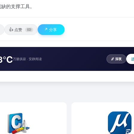
或缺的支撑工具。
👍
↗️
点赞
分享
(0)
8°C
万籁俱寂 · 安静阅读
🌌 深夜