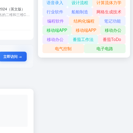
语音录入
设计流程
计算流体力学
ion2024（英文版）
行业软件
船舶制造
网格生成技术
MicroStation 是国际上和AutoCAD齐名的二维和三维CAD设计软件，第一个版本由Bentley兄弟在1986年开发完成。其专用格式是DGN，并兼容AutoCAD的DWG/DXF等格式。 MicroStation是Bentley 工程软件系统有限公司在建筑、土木工程、交通运输、加工工厂、离散制造业、政府部门、公用事业和电讯网络等领域解决方案的基础平台。
编程软件
结构化编程
笔记功能
移动端APP
移动端APP
移动办公
移动办公
番茄工作法
番茄ToDo
电气控制
电子电路
立即访问 →