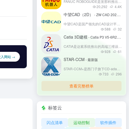
FANUC ROBOGUIDE是发那科推出的机器人离线编程与仿真软件，支持全系列FANUC机器人应用。用户可在虚拟环境搭建3D工作站，完成路径规划、碰撞检测与程序优化，通过同步命令实现跨平台程序分发。软件集成视觉仿真、VR调试等功能，支持二次开发，助力企业缩短调试周期、降低实操风险。
20,292
4.4
K
中望CAD（2D）
- ZW CAD 2025（64bit）
中望CAD是国产领先的CAD设计平台，兼容AutoCAD全版本格式，提供二维绘图、三维建模及机械/建筑/电气行业模块。凭借自主内核技术，支持大型图纸高效处理与二次开发，满足企业定制需求。具备云端协作、国标适配、批量出图等本土化功能，采购成本仅为国外软件的1/3，服务网络覆盖全国。已应用于中车、格力等龙头企业，并通过国际安全认证，成为工业设计领域国产替代的首选解决方案。
588
32
Catia 3D建模
- Catia P3 V5-6R2022(64bit)
CATIA是达索系统推出的高端三维设计与工程软件，广泛应用于航空、汽车、机械等高端制造业。其核心功能包括参数化建模、曲面设计、大型装配管理、多学科仿真及知识工程，支持从概念设计到生产制造的全流程数字化。凭借强大的跨平台协同能力和行业定制化解决方案，CATIA成为复杂产品研发的核心工具，助力波音、特斯拉等企业实现技术创新与效率提升，被誉为工业设计领域的“皇冠明珠”。
928
61
进入网站 →
STAR-CCM
- 最新版
STAR-CCM+是西门子旗下CD-adapco开发的领先多物理场仿真分析软件，集成CFD、结构力学、热传递等多物理场仿真功能，搭载独创多面体网格技术大幅提升计算效率，内置丰富物理模型库，支持数字化双胞胎功能，广泛适用于汽车、航空航天、船舶、能源、电子等领域工程研发人员，覆盖产品全生命周期开发，助力
733
296
查看完整榜单
标签云
闪点清单
运动控制
软件插件