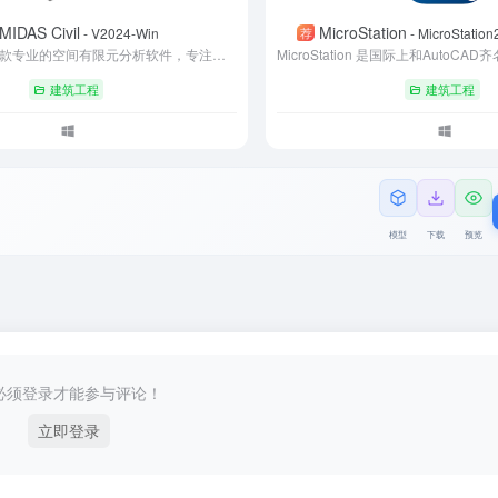
MIDAS Civil
MicroStation
荐
- V2024-Win
- MicroStat
MIDAS Civil是一款专业的空间有限元分析软件，专注于桥梁、地下结构及工业建筑的设计与仿真。其集成多国规范数据库，支持静力、动力及非线性分析，并提供参数化建模与施工阶段模拟功能。凭借高效的求解器与本土化设计支持，该软件被广泛应用于国内外重大工程，成为土木工程领域不可或缺的分析工具
建筑工程
建筑工程
模型
下载
预览
必须登录才能参与评论！
立即登录