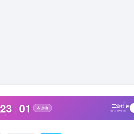
23
:
01
✧
工业社 💫
💪 加油
GONGYESHE
✦