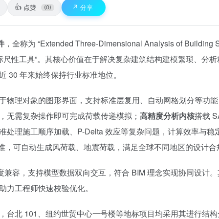
👍
↗️
点赞
分享
(0)
件
，全称为 “Extended Three-Dimensional Analysis of Building
标尺性工具”。其核心价值在于解决复杂建筑结构建模繁琐、分析
 30 年来始终保持行业标准地位。
于物理对象的图形界面，支持标准层复用、自动网格划分等功能
，无需复杂操作即可完成荷载传递模拟；
高精度分析内核
搭载 SA
理施工顺序加载、P-Delta 效应等复杂问题，计算效率与稳
e 等多国标准，可自动生成风荷载、地震荷载，满足全球不同地区的设计
 等软件深度兼容，支持模型数据双向交互，符合 BIM 理念实现协同设
助力工程师快速校验优化。
台北 101、纽约世贸中心一号楼等地标项目均采用其进行结