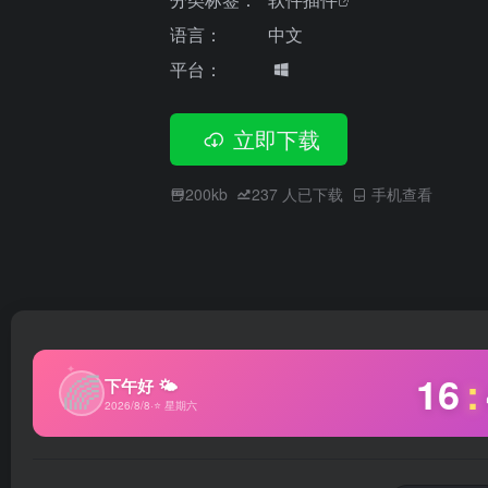
语言：
中文
平台：
立即下载
200kb
237
人已下载
手机查看
✦
🌈
16
:
下午好 🌤
2026/8/8
·
⭐ 星期六