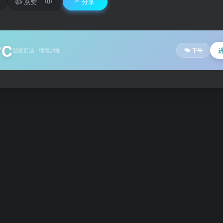
👍
↗️
点赞
分享
(0)
°C
温暖舒适 · 继续加油
🌤 下午