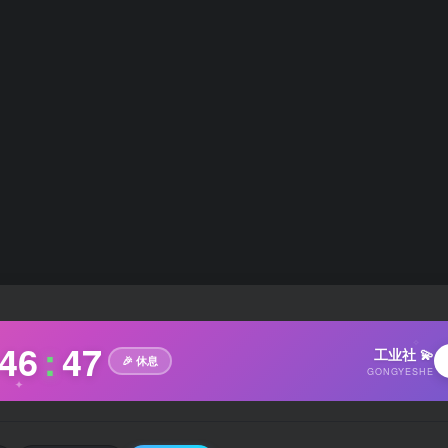
✧
46
:
48
工业社 💫
🎉 休息
GONGYESHE
✦