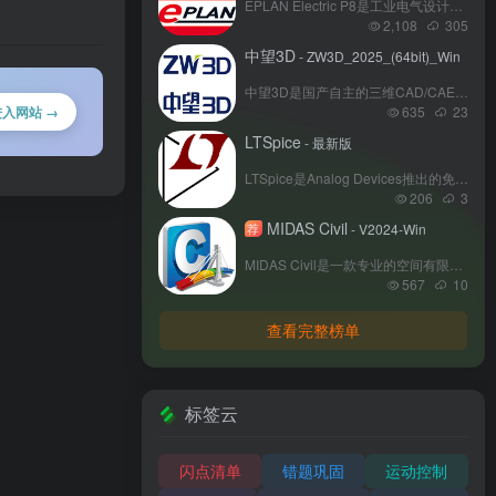
EPLAN Electric P8是工业电气设计领域的标杆软件，集成电路图绘制、3D机柜布局、多语言报表生成等功能，支持IEC/GB/NFPA等标准。通过宏变量、自动连线及多用户协同设计，显著提升设计效率，降低人工错误，广泛应用于自动化产线、能源工程及智能装备开发场景。
2,108
305
中望3D
- ZW3D_2025_(64bit)_Win
中望3D是国产自主的三维CAD/CAE/CAM一体化软件，基于自主研发的Overdrive内核，覆盖产品设计到制造全流程。支持2-5轴加工、仿真优化及数据兼容，适配国产化系统，已助力多家行业龙头实现技术升级，是制造业数字化转型的理想选择。
635
23
进入网站 →
LTSpice
- 最新版
LTSpice是Analog Devices推出的免费电路仿真软件，专为模拟和电源电路设计优化。支持瞬态、交流、噪声分析等多种仿真模式，内置丰富的元器件模型库，兼容第三方SPICE模型。其高效算法可快速处理复杂电路，界面简洁且支持跨平台操作。凭借高精度结果和灵活的参数化分析，成为工程师和电子爱好者的首选工具，显著降低设计验证成本，加速产品开发流程。
206
3
MIDAS Civil
荐
- V2024-Win
MIDAS Civil是一款专业的空间有限元分析软件，专注于桥梁、地下结构及工业建筑的设计与仿真。其集成多国规范数据库，支持静力、动力及非线性分析，并提供参数化建模与施工阶段模拟功能。凭借高效的求解器与本土化设计支持，该软件被广泛应用于国内外重大工程，成为土木工程领域不可或缺的分析工具
567
10
查看完整榜单
标签云
闪点清单
错题巩固
运动控制