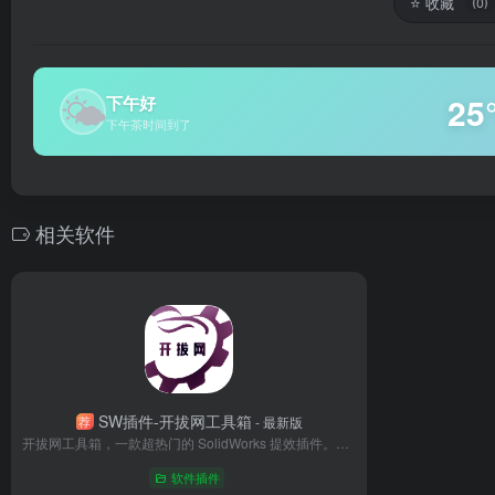
⭐
收藏
(0)
🌤
25
下午好
下午茶时间到了
相关软件
SW插件-开拔网工具箱
荐
- 最新版
开拔网工具箱，一款超热门的 SolidWorks 提效插件。它功能强大，涵盖 BOM 处理、工程图自动标注与批量转图、零部件便捷操作及实用模型库等功能。近期还新增全自动装螺丝等功能，并配有在线教程。能大幅提升工作效率，是机械工程师的得力助手 。
软件插件