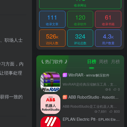
收录网址
111
120
61
收录文章
收录软件
收录书籍
526
324
4.3
K
K
生、职场人士
访问人数
评论总数
用户数量
热门软件
日榜
周榜
月榜
学习方面，内
让琐事处理
WinRAR
新
- winrar解压软件
WinRAR是经典压缩解压工具，支持AES-256密码加密、分卷拆分大文件、损坏压缩包修复，可生成无需解压软件即可打开的自解压EXE，右键就能快速完成压缩解压操作，适合经常收发RAR格式文件的用户。其官网原版纯净无捆绑但有弹窗，加密密码遗忘无法找回，建议定期更新修复安全漏洞。
6
0
能获得一致的
ABB RobotStudio
荐
- RobotStudio2025
ABB RobotStudio是工业机器人离线编程与仿真软件，通过虚拟控制器技术模拟真实机器人运动。用户可构建3D工作站、编写RAPID程序并优化路径，支持CAD数据导入与多机器人协作。其虚拟调试功能可减少现场停机时间，适用于生产线规划、教学培训及自动化集成开发，助力企业降本增效。
7,691
800
EPLAN Electric P8
- EPLAN Electric P8 2024(64bit)