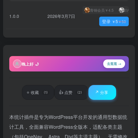
青铜会员
￥4.5
白银会
1.0.0
2026年3月7日
登录
5
￥
￥
50
🌟
晚上好 🌙
去逛逛 →
⭐
👍
↗️
收藏
点赞
分享
(1)
(2)
本统计插件是专为WordPress平台开发的通用型数据统
计工具，全面兼容WordPress全版本，适配各类主题
（包括OneNav、 Astra、Divi等主流主题），无需修改