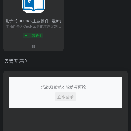
电子书-onenav主题插件
- 最新版
本插件专为OneNav导航主题定制开发，100%无缝适配主题简约风格与功能逻辑，无需修改源码即可快速集成。支持电子书上传、分类归档、章节拆分、阅读进度记忆等核心功能，贴合主题自适应布局与暗黑模式，操作简洁，助力站长搭建与导航站点风格统一的专属电子书板块，丰富站点内容维度。
主题插件
暂无评论
您必须登录才能参与评论！
立即登录