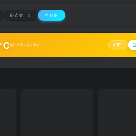
👍
↗️
点赞
分享
(1)
°C
艳阳高照 · 适当休息
🌞 正午