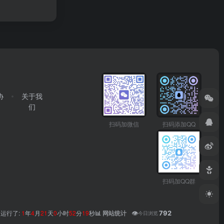
协
关于我
们
扫码加微信
扫码添加QQ
扫码加QQ群
运行了:
1
年
4
月
21
天
0
小时
52
分
20
秒
👁️
792
📊 网站统计
今日浏览