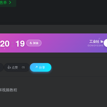
惠券
20
:
20
✧
工业社 💫
💪 加油
GONGYESHE
✦
👍
↗️
点赞
分享
(1)
解视频教程