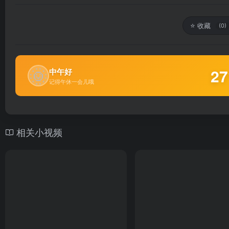
⭐
收藏
(0)
🌞
27
中午好
记得午休一会儿哦
相关小视频