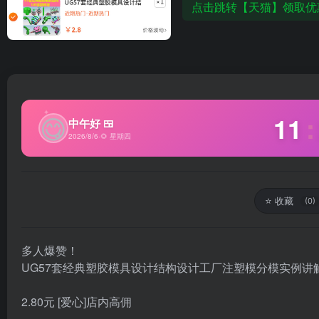
点击跳转【天猫】领取优
✦
😋
11
:
中午好 🍱
2026/8/6
·
🌻 星期四
⭐
收藏
(0)
多人爆赞！
UG57套经典塑胶模具设计结构设计工厂注塑模分模实例讲
2.80元 [爱心]店内高佣