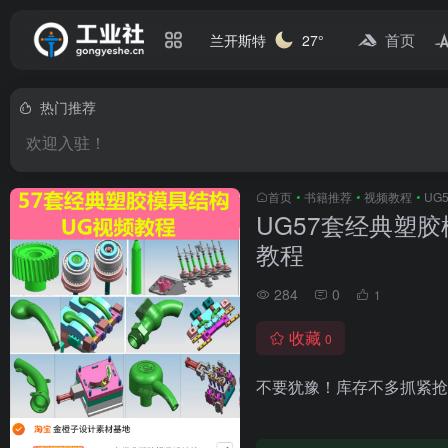
首页
兰开斯特
27°
热门推荐
欢迎入驻！
首页
•
书籍推荐
•
视频教程
•
UG
UG57套经典塑
教程
284
0
1
收藏
0
不要犹豫！库存不多抓紧抢