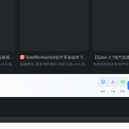
！快速掌握，从入门到精通！
SolidWorks2024软件零基础学习视频CAD教程SW2020 2018钣金设计课
荐
视频教程+配套资料素材+老师辅导+永久免费更新（欢迎试看对比，内容+实战案例远超同类高价课） / 全套AutoCad视频教程+老师辅导答疑【兆迪正版原创2025实战课 总销量破万 请先试看对比】
视频教程+配套资料素材+高阶实战+永久免费更新（欢迎试看对比，内容+实战案例远超同类高价课） / 全套Solidworks视频教程+运动仿真+多位老师快速辅导答疑【1058+节课总销量破4万 请先试看对比】 有用 (0) 课程讲解内容很齐全，有远程老师指导、答疑，群里还有很多学员进行探讨，学习氛围非常好，课程适合零基础的小白，很友好，帮助求职路上减少弯路。
模型
下载
预览