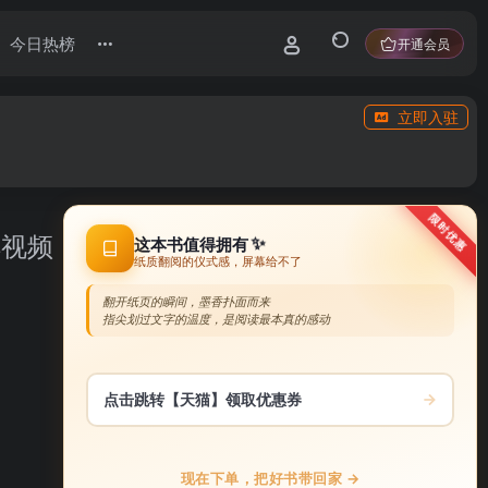
今日热榜
开通会员
立即入驻
限时优惠
解视频
✨
这本书值得拥有
纸质翻阅的仪式感，屏幕给不了
翻开纸页的瞬间，墨香扑面而来
指尖划过文字的温度，是阅读最本真的感动
点击跳转【天猫】领取优惠券
现在下单，把好书带回家 →