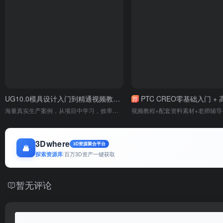
UG10.0模具设计入门到精通视频教程 模具学院视频教程 全套不加密
PTC CREO零基础入门 + 高级视频教学！全面覆盖基础操作至工程制图！实操答疑 + 导师在线辅导，加速技能提升
荐
海量真实生产案例，从项目中学习，效率更高！
3Dwhere
3D资源聚合平台
探索资源库
|
百万3D资产一键获取
暂无评论