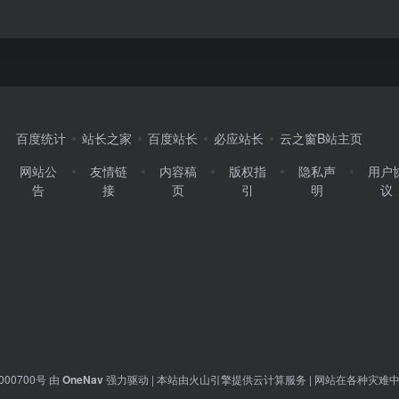
百度统计
站长之家
百度站长
必应站长
云之窗B站主页
网站公
友情链
内容稿
版权指
隐私声
用户
告
接
页
引
明
议
000700号
由
OneNav
强力驱动 | 本站由火山引擎提供云计算服务 |
网站在各种灾难中