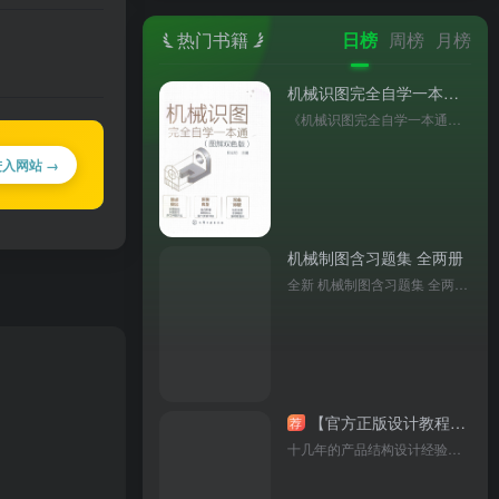
热门书籍
日榜
周榜
月榜
机械识图完全自学一本通（图解双色版）
《机械识图完全自学一本通（图解双色版）》（邱立功主编）以双色图解拆解识图要点，覆盖基础理论与多工种应用，附实例与习题，是零基础入门机械识图的实用工具书。
进入网站 →
机械制图含习题集 全两册
全新 机械制图含习题集 全两册 第5版 机械类及近机类各专业适用 刘援越 西北工业大学出版社
【官方正版设计教程套装】入门 + 提高 + 精通 + 求职助手！全彩图文，CD光盘加持！！官方旗舰店直供，品质保证！电子工业出版社权威出版，技能满满升级！！工程师、设计师必备！！
荐
十几年的产品结构设计经验总结而成的，系统、精细、全面地介绍了产品结构设计知识及设计全过程，全书共18章，分为三部分。