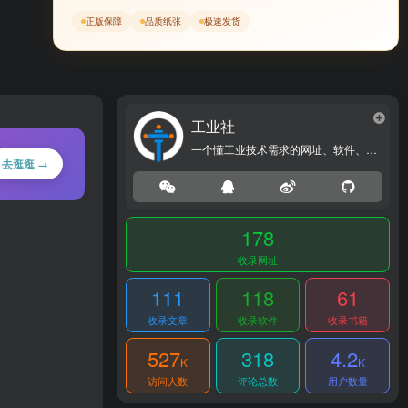
正版保障
品质纸张
极速发货
工业社
一个懂工业技术需求的网址、软件、资源、热点导航大全网站！
去逛逛 →
178
收录网址
111
118
61
收录文章
收录软件
收录书籍
527
318
4.2
K
K
访问人数
评论总数
用户数量