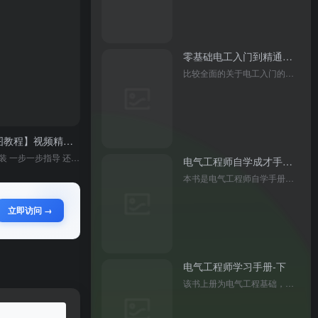
零基础电工入门到精通一本大全
比较全面的关于电工入门的书，基础概念，基本工具，元器件的判读还有电工实操技巧等，适合新人慢慢看。
【Eplan 2.7电气绘图教程】视频精讲 + 零基础入门 + 精通技巧！！全面解析！实战演示！高效学习！课程详尽，从入门到精通！！关键是P8与2.9版本全囊括！！
老师讲的很详细 软件安装 一步一步指导 还有交流学习我这老电工也是个软件小白 学的津津有味，努力在视频的指导下快速成长
电气工程师自学成才手册-基础篇
本书是电气工程师自学手册基础篇，介绍了电工基础、工具使用、仪表操作、低压电器等内容，还涵盖电动机控制电路、变频器和 PLC 入门等知识，基础起点低，适合自学及作为培训教材。
立即访问 →
电气工程师学习手册-下
该书上册为电气工程基础，分电气基础和电气识图 2 篇，内容包括电气基础与安全用电、电气基本操作技能、电气常用仪表、低压电器等。通过学习上册内容，可系统掌握电气基础知识，为学习电气自动化技术打下专业基础。