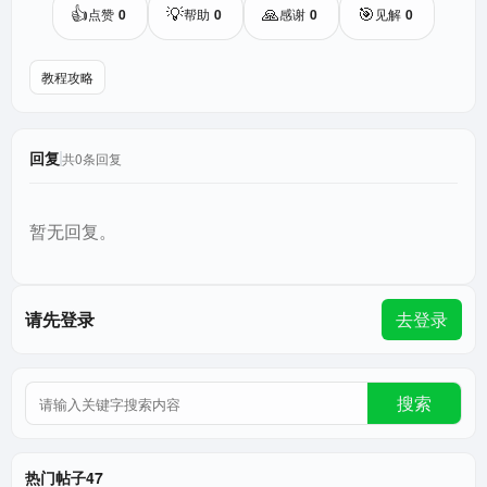
👍
💡
🙏
🎯
点赞
0
帮助
0
感谢
0
见解
0
教程攻略
回复
共0条回复
暂无回复。
请先登录
去登录
搜索
热门帖子47