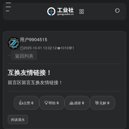
用户9904515
🕒
👁
💬
2025-10-01 13:32:12
1010
1
返回列表
互换友情链接！
留言区留言互换友情链接！
👍
💡
🙏
🎯
点赞
0
帮助
0
感谢
0
见解
0
闲谈灌水