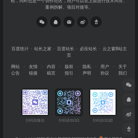
程，同时也是一个协作社区，用户可以在上面进行技术问答、
案例拆解、项目对接等。
百度统计
站长之家
百度站长
必应站长
云之窗B站主
页
网站
友情
内容
版权
隐私
用户
关于
公告
链接
稿页
指引
声明
协议
我们
扫码加微信
扫码添加QQ
扫码加QQ群