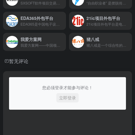
SXSOFT软件项目交易网是国内权威的软件开发供需对接平台，集项目发布、智能匹配、过程监管、资金保障于一体。平台覆盖ERP系统开发、工业物联网解决方案、AI算法模型构建等全品类软件服务，拥有30万+认证开发者团队，采用区块链存证与第三方资金监管体系，累计促成交易额超50亿元。凭借AI智能匹配系统和全流程项目管理工具，帮助企业降低40%以上开发成本，先后获评国家级"可信交易服务平台"和"数字化转型示范平台"。
“自由职业者” 是摆脱传统雇佣关系的独立工作者，活跃于创意、技术等多个领域。他们依托专业技能远程对接需求，以灵活模式实现自我管理，既需扎实功底也需自律沟通能力，反映职场多元化趋势，为经济注入创新活力。​
EDA365外包平台
21ic项目外包平台
EDA365是中国电子设计自动化领域专业外包服务平台，汇聚全球EDA技术专家与优质服务商，提供芯片设计、PCB开发、信号仿真等全流程技术服务。平台通过智能匹配系统精准对接需求，配备三级质量评审与错误保险机制，已服务华为、中芯国际等龙头企业，交付5nm封装等高端项目超千例。独创技术托管、人才共享、知识库复用等创新模式，助力企业降本增效，打造电子设计领域的可信赖技术中枢。
21ic项目外包平台是电子工程领域专业技术服务平台，连接全球30万+工程师与产业链企业，提供硬件设计、嵌入式开发、物联网解决方案等全流程外包服务。平台采用区块链存证和分段支付保障机制，配备资质审核与第三方监理体系，年交付项目超2万例。独创"技术授信+驻场服务"模式，助力企业降低研发成本40%以上，是电子技术创新落地的首选合作伙伴。
我爱方案网
猪八戒
我爱方案网——中国领先的智能硬件开发服务平台，聚焦工业自动化、物联网、AI等领域，汇聚20万+可商用技术方案与10万认证工程师。平台提供方案交易、需求对接、技术开发全流程服务，独创三维方案评估体系，年服务企业超3万家。通过智能匹配系统与开发者社区，助力企业缩短研发周期，降低创新成本，是制造业数字化转型的首选技术伙伴。
猪八戒是一个综合性的服务交易平台，汇聚各类专业人才，为企业提供设计、开发、营销等全方位服务，助力企业快速发展，实现供需双方的高效对接。
暂无评论
您必须登录才能参与评论！
立即登录