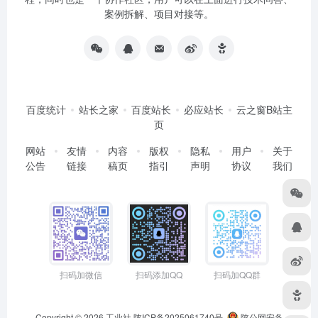
案例拆解、项目对接等。
百度统计
站长之家
百度站长
必应站长
云之窗B站主
页
网站
友情
内容
版权
隐私
用户
关于
公告
链接
稿页
指引
声明
协议
我们
扫码加微信
扫码添加QQ
扫码加QQ群
Copyright © 2026
工业社
陕ICP备2025061740号
陕公网安备