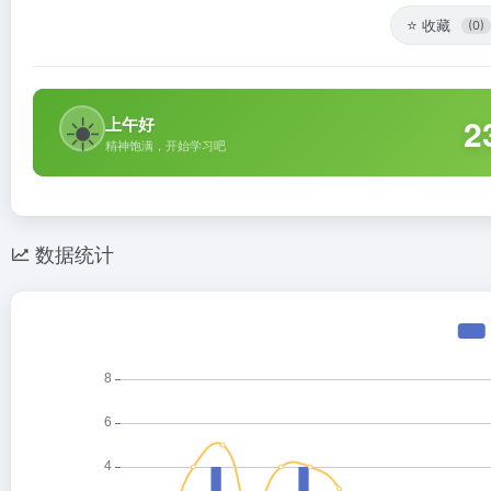
⭐
收藏
(0)
☀️
2
上午好
精神饱满，开始学习吧
数据统计