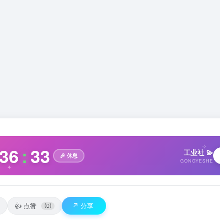
✧
36
:
34
工业社 💫
🎉 休息
GONGYESHE
✦
👍
↗️
点赞
分享
(0)