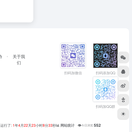
协
关于我
们
扫码加微信
扫码添加QQ
扫码加QQ群
运行了:
1
年
4
月
22
天
23
小时
8
分
34
秒
👁️
552
📊 网站统计
今日浏览