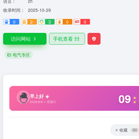
语言：
zh
收录时间：
2025-10-29
0
2-
3
0
0
访问网站
手机查看
电气专区
✦
🐣
09
:
早上好 ☀️
2026/8/8
·
⭐ 星期六
⭐
收藏
(0)