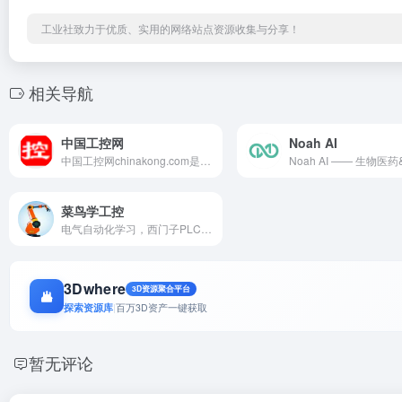
工业社致力于优质、实用的网络站点资源收集与分享！
相关导航
中国工控网
Noah AI
中国工控网chinakong.com是面向全球华人社区的工业自动化专业技术网站,由丰富自动化理论、实践和经验的专业人员自主开发,拥有自动化产品项目设计,制造中心,拥有中国工控网新闻中心,中国工控网论坛,中国工控网技术中心,中国工控网资料下载,工控博客,自动化企业供求信息,自动化企业中心,自动化人才资源库,自动化专业人才招聘求职,自动化书籍,自动化资料下载,自动化软件等频道
菜鸟学工控
电气自动化学习，西门子PLC,三菱PLC,机器人，触摸屏，工控，维修，电工。菜鸟学工控是面向工控新手的垂直导航平台，专注整合入门级工控资源，涵盖 PLC 编程、变频器操作、电路原理等基础内容，提供可精准检索的图文教程、实操视频及新手案例，覆盖从零基础入门到初步技能提升的需求，是新手高效学习工控知识的优质导航入口。
3Dwhere
3D资源聚合平台
探索资源库
|
百万3D资产一键获取
暂无评论