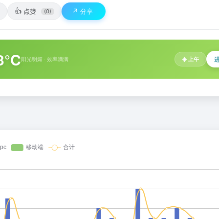
👍
↗️
点赞
分享
(0)
3°C
阳光明媚 · 效率满满
☀️ 上午