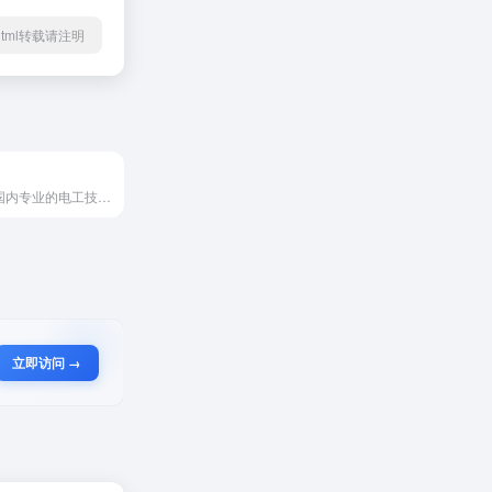
84.html转载请注明
电工天下是国内专业的电工技术,电工基础知识,电工仪表,电工电路图,电工教程,用电知识,工控自动化等技术学习交流网站。电工天下是面向电工新手及从业者的垂直导航平台，专注整合电工领域全场景资源，涵盖电工基础教程、低压 / 高压实操指南、电工证考试资料、电路故障排查案例等，支持按 “学习阶段”“技能类型”“证书类别” 精准检索，为用户提供高效找资源、学技能的导航服务，是电工群体提升能力的优质入口。
立即访问 →