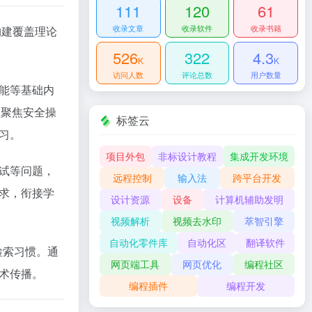
111
120
61
收录文章
收录软件
收录书籍
构建覆盖理论
526
322
4.3
K
K
访问人数
评论总数
用户数量
能等基础内
区聚焦安全操
标签云
。​
项目外包
非标设计教程
集成开发环境
试等问题，
远程控制
输入法
跨平台开发
求，衔接学
设计资源
设备
计算机辅助发明
视频解析
视频去水印
萃智引擎
自动化零件库
自动化区
翻译软件
端检索习惯。通
网页端工具
网页优化
编程社区
术传播。
编程插件
编程开发