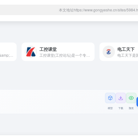
本文地址https://www.gongyeshe.cn/sites/59
工控课堂
电工天下
Noah AI —— 生物医药&amp;科研领域的Agent，精准可溯源
工控课堂(工控论坛)是一个专注工控自动化技术交流和资源分享的网站。涉及：电气设计、PLC学习、变频器学习、液压控制、机器人技术、工控编程、电工配电、传感器仪表、自动化控制、电工电气学习、弱电工程、工控自动化系统集成等领域的专业技术交流学习分享。
模型
下载
预览