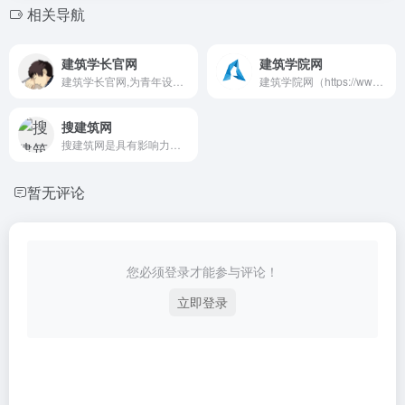
相关导航
建筑学长官网
建筑学院网
建筑学长官网,为青年设计师建立的线上资源共享及AI绘图创作渲染平台,免费提供海量设计案例、CAD图纸、SU模型、PS素材、软件插件下载,提供丰富的设计软件教学与灵感参考素材图库。
建筑学院网（https://www.archcollege.com/）是为建筑师学习设计打造的高品质平台，涵盖商业、工业、公共、住宅等多类建筑项目案例，收录 BIG、SANAA、扎哈事务所等知名团队作品，提供建筑师专访、经典建筑重读及行业招聘信息，资源更新及时，助力建筑学习者获取设计灵感与行业动态，是建筑设计学习优质导航平台。
搜建筑网
搜建筑网是具有影响力的建筑门户网站。以庞大的户型资料搜索功能为龙头，另拥有海量的楼盘资料库、建筑规范、地方条例、规定、效果图、户型图、CAD图纸、dwg图、SU模型、景观、建筑新闻、住宅楼盘、公共建筑、建筑设计资料、建筑材料等为基础。找建筑设计参考资料，从搜建筑网开始。
暂无评论
您必须登录才能参与评论！
立即登录