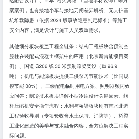
然融合设计）、日本 “哈欠宾馆”（当地木材装饰）等方
案案例，也有接地小车与接地刀闸差异解析、无支护基
坑堆载隐患（依据 2024 版事故隐患判定标准）等施工
安全内容，满足设计与施工人员双重需求。​
其他细分板块覆盖工程全链条：结构工程板块含预制空
腔柱在装配式混凝土框架中的应用（北京新雷能项目案
例）、国道 G206 线 30 米预制箱梁架设（重 96.9
吨）；机电与能源板块提供二供泵房节能技术（比同规
模节能 38%）、三级配电临时用电方案、照明器频闪效
应问答；制冷技术板块详解小型冷库设计关键因素、螺
杆压缩机安全操作流程；水利与桥梁板块则有南水北调
工程验收导则（专项验收含水土保持、消防等）、桥梁
工业化建造的美学与技术融合内容，全方位解决工程实
际问题。​