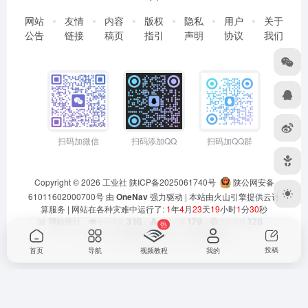
页
网站
友情
内容
版权
隐私
用户
关于
公告
链接
稿页
指引
声明
协议
我们
扫码加微信
扫码添加QQ
扫码加QQ群
Copyright © 2026
工业社
陕ICP备2025061740号
陕公网安备
61011602000700号
由
OneNav
强力驱动 | 本站由火山引擎提供云计
算服务 |
网站在各种灾难中运行了:
1
年
4
月
23
天
19
小时
1
分
31
秒
热
👁️
316
👤
179
🟢
128
📊 网站统计
今日浏览
今日访客
当前在线
📊
355147
👥
91079
总浏览量
总访客数
投稿
首页
导航
视频教程
我的