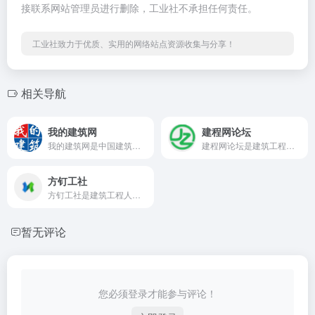
接联系网站管理员进行删除，工业社不承担任何责任。
工业社致力于优质、实用的网络站点资源收集与分享！
相关导航
我的建筑网
建程网论坛
我的建筑网是中国建筑工程行业门户网站，提供建筑工程资料分享下载，建筑工程行业新闻资讯，建筑建材市场价格行情，建筑工程招标采购信息，建筑工程展会信息，建筑企业十大品牌供应商库
建程网论坛是建筑工程类专业交流平台，设工程问答、技术分享、资料发布、注册考试、站务管理板块，提供工程新闻、经验、资料下载及考试交流，版主团队维护，2025 年 9 月有最新更新，适配 “建筑工程论坛”“工程资料下载”“建筑考试交流” 等 SEO 关键词，助力行业信息对接。
方钉工社
方钉工社是建筑工程人网上交流互动社区,包括建筑设计、施工、房地产、园林景观、岩土、路桥、结构、电气、给排水、暖通、照明等,是千万建筑人的网上社区,你关注的都在这里。
暂无评论
您必须登录才能参与评论！