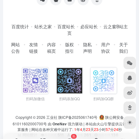
百度统计
站长之家
百度站长
必应站长
云之窗B站主
页
网站
友情
内容
版权
隐私
用户
关于
公告
链接
稿页
指引
声明
协议
我们
扫码加微信
扫码添加QQ
扫码加QQ群
Copyright © 2026
工业社
陕ICP备2025061740号
陕公网安备
61011602000700号
由
OneNav
强力驱动 | 本站由火山引擎提供云计
算服务 |
网站在各种灾难中运行了:
1
年
4
月
23
天
23
小时
57
分
24
秒
👁️
511
👤
261
🟢
136
📊 网站统计
今日浏览
今日访客
当前在线
热