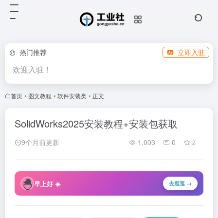
热门推荐
立即入驻
欢迎入驻！
首页
•
图文教程
•
软件安装类
•
正文
SolidWorks2025安装教程+安装包获取
9个月前更新
1,003
0
2
🐣
早上好 ☀️
去逛逛 →