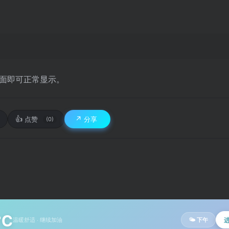
面即可正常显示。
👍
↗️
点赞
分享
(0)
°C
温暖舒适 · 继续加油
🌤 下午