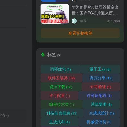
华为麒麟X90处理器横空出
世：国产PC芯片迎来历史
性突破
1年前
1,360
查看完整榜单
标签云
闭环优化
量子工业
(1)
(8)
软件安装类
资源分享
(52)
(12)
资源下载
许可验证
(12)
(1)
许可配置
许可证配置
(1)
(1)
编程技术类
系统要求
(1)
(1)
科技前言信息
生成式设计
(13)
(1)
1000);        X = new Date("3/16/2025 10:28:00");      
生成式AI
机械设计类
(1)
(3)