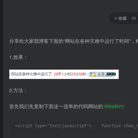
⭐
收藏
(0)
分享给大家我博客下面的“网站在各种灾难中运行了时间”，
1.效果：
2.方法：
首先我们先复制下面这一连串的代码网站的
<header>
<script type="text/javascript">    function show_