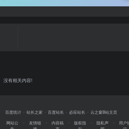
没有相关内容!
百度统计
站长之家
百度站长
必应站长
云之窗B站主页
网站公
友情链
内容稿
版权指
隐私声
用户
告
接
页
引
明
议