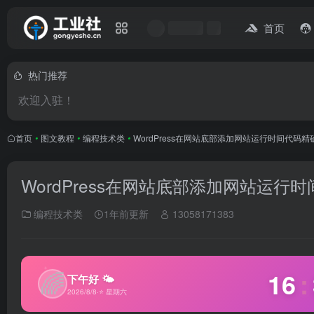
首页
热门推荐
欢迎入驻！
首页
•
图文教程
•
编程技术类
•
WordPress在网站底部添加网站运行时间代码
WordPress在网站底部添加网站运
编程技术类
1年前更新
13058171383
✦
🌈
16
:
下午好 🌤
2026/8/8
·
⭐ 星期六