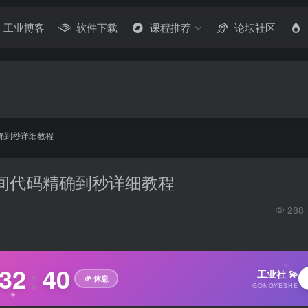
工业博客
软件下载
课程推荐
论坛社区
精确到秒详细教程
行时间代码精确到秒详细教程
288
32
:
40
✧
工业社 💫
🎉 休息
GONGYESHE
✦