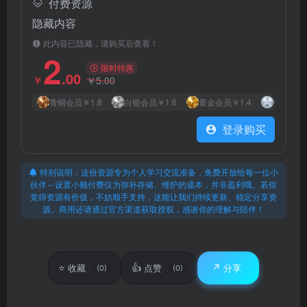
付费资源
隐藏内容
此内容已隐藏，请购买后查看！
2
限时特惠
.00
￥
￥
5.00
青铜会员
￥1.8
白银会员
￥1.6
黄金会员
￥1.4
钻石会员
登录购买
特别说明：这份资源专为个人学习交流准备，免费开放给每一位小
伙伴～设置小额付费仅为弥补存储、维护的成本，并非盈利哦。若你
觉得资源有价值，不妨顺手支持，这能让我们持续更新、稳定分享资
源。商用还请通过官方渠道获取授权，感谢你的理解与陪伴！
⭐
👍
↗️
收藏
点赞
分享
(0)
(0)