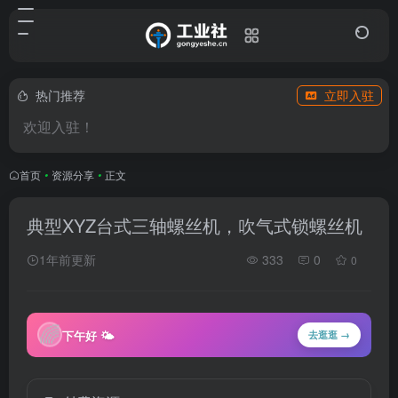
热门推荐
立即入驻
欢迎入驻！
首页
•
资源分享
•
正文
典型XYZ台式三轴螺丝机，吹气式锁螺丝机
1年前更新
333
0
0
🌈
下午好 🌤
去逛逛 →