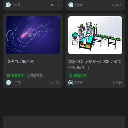
1年前
1年前
287
459
12头自动螺丝机
非标组装设备案例0002：源文
件分享/学习
资源分享
# 资源下载
资源分享
1年前
1年前
278
346