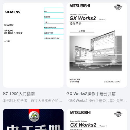
S7-1200入门指南
GX-Works2操作手册公共篇
本书针对初学者，通过大量实例介绍了西门子 S7-1200 的编程与使用技术，包括编程指令、程序调试等内容，是入门自学者的好帮手，也可作为相关专业师生的参考书。
《GX-Works2 操作手册公共篇》是三菱 PLC 编程软件的核心指南，聚焦通用操作与安全规范。手册明确 “警告”“注意” 两级安全提示，强调在线操作需设互锁电路、定位测试应在 CPU 停止状态执行等关键要求。同时涵盖产品适用场景界定、基础操作逻辑，是保障人员安全与系统稳定的必备参考。