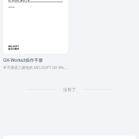
GX-Works3操作手册
本手册是三菱电机 MELSOFT GX Works3 软件的官方指导文档，适配 iQ-R、iQ-F 等系列 PLC。内容涵盖系统设计、编程、调试到维护全流程，详解图形化配置、FB 库调用等核心功能，说明梯形图、ST 等 IEC 标准语言用法，助力用户高效编程，降低开发成本，是自动化工程的实用参考工具。
没有了