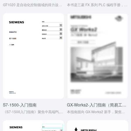
GT1020 是自动化控制领域的得力设备，具备高分辨率显示屏与丰富接口，能轻松连接外部设备。它支持多种编程语言，兼容性强，操作简便。无论是工业生产监控，还是其他相关场景，GT1020 都能以稳定性能和便捷操作，助力用户高效达成目标。
本书是三菱 FX 系列 PLC 编程手册，介绍了 FX3S 等系列控制器的基本和应用指令，还涉及步进梯形图指令。内容可帮助用户理解和编写控制程序，实现逻辑控制等功能。同时强调了产品适用场景和安全事项，是工业自动化领域相关技术人员的重要参考资料。本书是三菱 FX 系列 PLC 编程手册，介绍了 FX3S 等系列控制器的基本和应用指令，还涉及步进梯形图指令。内容可帮助用户理解和编写控制程序，实现逻辑控制等功能。同时强调了产品适用场景和安全事项，是工业自动化领域相关技术人员的重要参考资料。
S7-1500-入门指南
GX-Works2-入门指南（简易工程篇）
《S7-1500入门指南》聚焦中高端PLC实操，详解TIA博途组态、故障安全功能及定时器应用，融入工业实测技巧，是基础向进阶过渡的实用指南。
本指南面向 GX-Works2 新手，聚焦简易工程搭建。涵盖工程创建、梯形图编程、参数设置等基础操作，适配三菱小型 PLC。以直观步骤解析程序写入与调试，降低入门门槛，助快速掌握单任务逻辑控制，是初学者上手的实用指引。