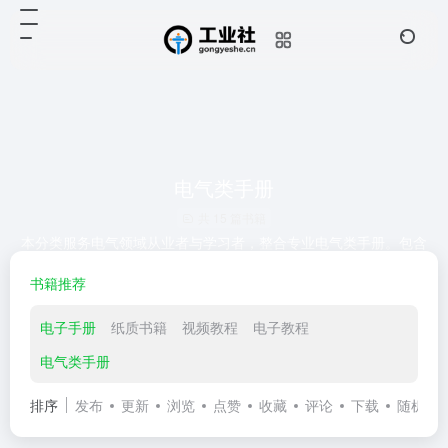
电气类手册
共 15 篇书籍
本分类服务电气领域从业者与学习者，整合专业电气类手册。包含
配电系统设计规范、电气设备参数、安全操作标准、故障诊断流
书籍推荐
程，手册内容权威且贴近实际应用，可快速检索所需信息，助力保
障电气作业合规性与高效性
电子手册
纸质书籍
视频教程
电子教程
电气类手册
排序
发布
更新
浏览
点赞
收藏
评论
下载
随机