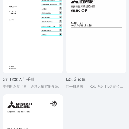
S7-1200入门手册
fx5u定位篇
本书针对初学者，通过大量实例介绍了西门子 S7-1200 的编程与使用技术，包括指令、调试、诊断、通信等内容，是入门自学者的好帮手，也可供相关专业师生等参考。书中借助例程和视频，介绍了 S7-1200 硬件组态、编程软件使用、通信编程等内容，第 4 版还增加了 SCL 语言等新内容，适合学习 S7-1200 编程及应用的读者。
该手册聚焦于 FX5U 系列 PLC 定位控制应用，介绍了 FX5U 支持的 FX5 - GRA、FX5 - 1PG 等定位模块，阐述了通过高速串行通信接口实现多轴定位控制等内容，适用于需要了解 FX5U 定位功能的自动化领域相关人员。