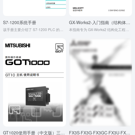
S7-1200系统手册
GX-Works2-入门指南（结构体工程篇）
该手册主要介绍了 S7-1200 PLC 的安装和编程信息，适用于具备可编程逻辑控制器基本知识的工程师等人员，内容包括安全提示、产品操作规范、硬件与编程相关知识等，是了解和使用 S7-1200 的重要参考资料
本指南专为 GX-Works2 结构化工程初用者设计，详解三菱 PLC 结构化编程实操。涵盖工程创建、程序块编辑、变量配置等步骤，支持结构化梯形图、ST 等语言。通过逻辑部件化提升代码可读性与复用性，适配多系列 PLC，兼顾操作与安全，是高效上手的实用手册。
GT1020使用手册（中文版）三菱触摸屏 GOT10 使用说明书中文高清版
FX3S·FX3G·FX3GC·FX3U·FX3UC系列微型可编程控制器-编程手册-基本·应用指令说明书