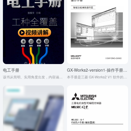
电工手册
GX-Works2-version1-操作手册（智能功能模块操作篇）
该书从简明、实用角度出发，内容涵盖电工电子基础知识、电工测量、工具、材料等多方面，主要面向一线操作工人、电气技术人员和专业院校师生。包含电工常识、变压器、电动机、低压电器等内容，可供初、中等级电工及电气工程师等参考。
本手册是三菱 GX-Works2 V1 软件的核心指南，聚焦 Q、L 等系列 PLC 智能功能模块的实操。涵盖模块选型、参数配置、程序编写等全流程，详解运动控制、通信等模块操作，辅以数据读写、监视调试等功能说明，附安全规范与常见问题解答，为工业自动化系统开发提供关键参考。