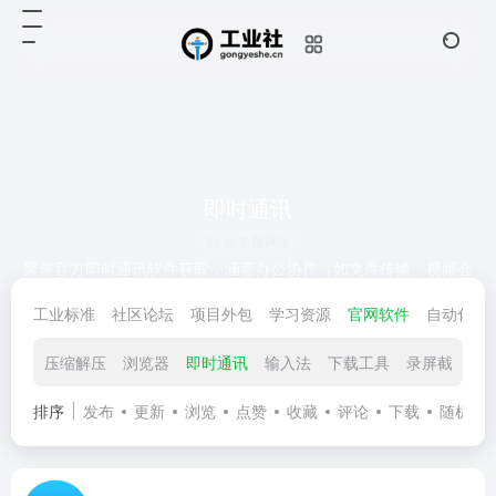
即时通讯
共 2 篇网址
聚焦官方即时通讯软件获取，涵盖办公协作（如文件传输、视频会
议）与个人沟通场景。支持多设备同步、消息加密、群组管理等功
工业标准
社区论坛
项目外包
学习资源
官网软件
自动化区
能，收录企业级与个人级工具官网，确保通讯安全、功能稳定，满
足日常聊天与职场协作需求。
压缩解压
浏览器
即时通讯
输入法
下载工具
录屏截图
排序
发布
更新
浏览
点赞
收藏
评论
下载
随机