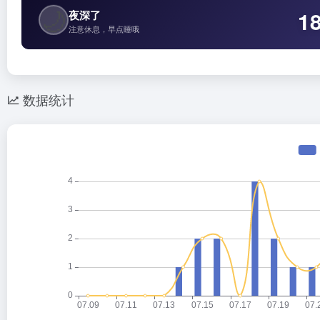
🌙
1
夜深了
注意休息，早点睡哦
数据统计