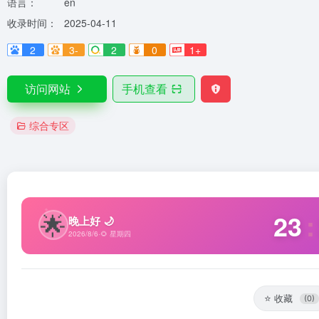
语言：
en
收录时间：
2025-04-11
2
3-
2
0
1+
访问网站
手机查看
综合专区
✦
🌟
23
:
晚上好 🌙
2026/8/6
·
🌻 星期四
⭐
收藏
(0)