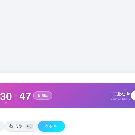
✧
30
:
48
工业社 💫
💪 加油
GONGYESHE
✦
👍
↗️
点赞
分享
(0)