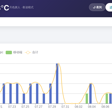
8°C
月色撩人 · 夜读模式
🌙 夜间