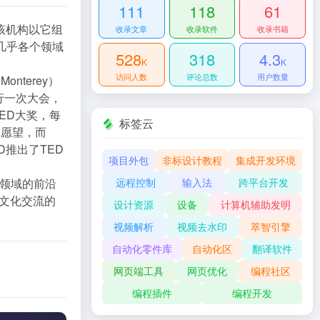
111
118
61
该机构以它组
收录文章
收录软件
收录书籍
几乎各个领域
528
318
4.3
K
K
访问人数
评论总数
用户数量
Monterey）
行一次大会，
ED大奖，每
标签云
D愿望，而
ED推出了TED
项目外包
非标设计教程
集成开发环境
远程控制
输入法
跨平台开发
个领域的前沿
文化交流的
设计资源
设备
计算机辅助发明
视频解析
视频去水印
萃智引擎
自动化零件库
自动化区
翻译软件
网页端工具
网页优化
编程社区
编程插件
编程开发