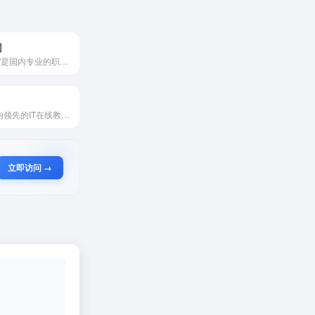
网
"我要自学网"是国内专业的职业技能在线教育平台，涵盖工业设计、编程开发、数字媒体等12大领域300+课程。采用阶梯式教学体系，配备三分屏智能教学模式，与权威机构合作提供技能认证服务。平台拥有40000+小时更新课程、AI学习助手及活跃技术社区，累计培养超2000万学员。支持多端同步学习，助力用户实现从理论到实战的能力跃迁，是职场人士技能提升的首选平台。
慕课网，国内领先的IT在线教育平台，专注于IT技能学习，提供海量一线大厂技术达人打造的前沿课程，助力开发者实现职业梦想。
立即访问 →