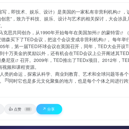
gn在英语中的缩写，即技术、娱乐、设计）是美国的一家私有
非营利机构
，
的创意”，致力于科技、娱乐、设计与艺术的相关探讨，大会涉及
”。
·马克思共同创办，从1990年开始每年在美国
加州
的
蒙特雷
（
，安德森买下了TED会议，把这个会议变成
非营利机构
。每年举
5年，第一届TED环球会议在英国召开，同年，TED大会开设T
到十万美金的奖励以外，还有机会在TED会议上公开阐述其TE
坦桑尼亚
召开。2009年，TED推出了TEDx项目。2012年，T
动画视频和课程资源。
注人类的命运，探索从科学、商业到教育、艺术和全球问题等各
[5]
。
同时它也是多元文化聚集的地方，也是每个个体之间进行跨
👍
↗️
点赞
分享
(0)