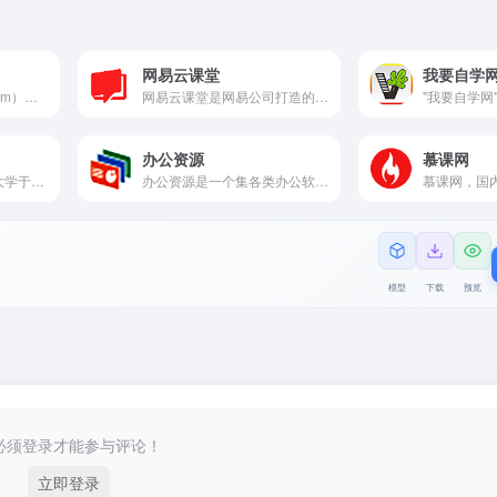
网易云课堂
我要自学
翼狐网（www.yiihuu.com）是广州冠岳网络科技有限公司旗下的数字艺术在线学习平台，自2011年上线以来，秉持工匠精神，专注设计教育，精选优质、系统、实用的课程，为每一位想要真正学到实用知识、技能的用户，提供贴心的一站式学习服务。
网易云课堂是网易公司打造的在线实用技能学习平台，汇聚海量优质课程，涵盖IT、外语、职场、生活等多个领域，助力用户自主学习，提升实用技能。
办公资源
慕课网
edX是麻省理工和哈佛大学于2012年4月联手创建的大规模开放在线课堂平台。它免费给大众提供大学教育水平的在线课堂
办公资源是一个集各类办公软件、模板、教程于一体的综合性平台，为职场人士提供一站式办公解决方案，助力高效工作，提升职场竞争力。
模型
下载
预览
必须登录才能参与评论！
立即登录