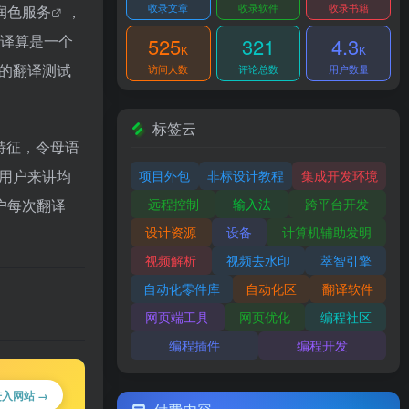
收录文章
收录软件
收录书籍
润色服务
，
互译算是一个
525
321
4.3
K
K
的翻译测试
访问人数
评论总数
用户数量
标签云
特征，令母语
用户来讲均
项目外包
非标设计教程
集成开发环境
远程控制
输入法
跨平台开发
户每次翻译
设计资源
设备
计算机辅助发明
视频解析
视频去水印
萃智引擎
自动化零件库
自动化区
翻译软件
网页端工具
网页优化
编程社区
编程插件
编程开发
进入网站 →