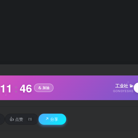
11
:
47
✧
工业社 💫
💪 加油
GONGYESHE
✦
👍
↗️
点赞
分享
(1)