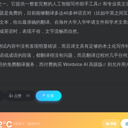
新产品之一。它提供一整套完整的
人工智能写作助手工具
和
专业英文
器是免费的，目前能够翻译多达40多种语言对（比如中英之间
文本，给出最准确的翻译。在海外大学入学申请文件和学术文章
成英语时，表现不俗，文字流畅而自然。
译测试内容中没有发现明显错误，而且译文具有足够的本土化写作
语或成语的段落，都翻译得没有问题，而且翻译过程对几乎任何
字符的免费翻译服务，而付费购买
Wordvice AI 高级版
则允许用
👍
↗️
点赞
分享
(1)
2°C
夕阳西下 · 惬意时光
🌇 傍晚