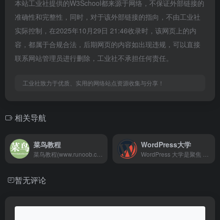
本站工业社提供的W3School都来源于网络，不保证外部链接的
准确性和完整性，同时，对于该外部链接的指向，不由工业社
实际控制，在2025年10月29日 21:46收录时，该网页上的内
容，都属于合规合法，后期网页的内容如出现违规，可以直接
联系网站管理员进行删除，工业社不承担任何责任。
工业社致力于优质、实用的网络站点资源收集与分享！
相关导航
菜鸟教程
WordPress大学
菜鸟教程(www.runoob.com)提供了编程的基础技术教程, 介绍了HTML、CSS、Javascript、Python，Java，Ruby，C，PHP , MySQL等各种编程语言的基础知识。 同时本站中也提供了大量的在线实例，通过实例，您可以更好的学习编程。..
WordPress 大学是聚焦 WordPress 生态的免费学习导航平台，覆盖基础建站、主题插件开发、性能优化及 SEO 教程，提供图文步骤、实操案例与工具合集。适配零基础新手、开发者及站长，支持关键词检索，同步跟进 WordPress 新版本，为用户提供从入门到实战的全流程学习资源。
暂无评论