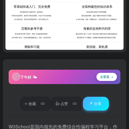
🌈
下午好 🌤
去逛逛 →
⭐
👍
↗️
收藏
点赞
分享
(0)
(0)
W3School是国内领先的免费综合性编程学习平台，作