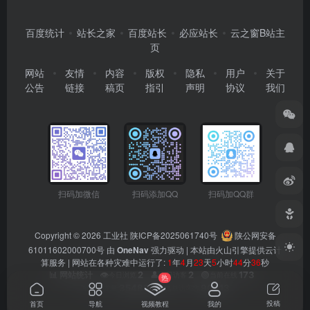
百度统计
站长之家
百度站长
必应站长
云之窗B站主
页
网站
友情
内容
版权
隐私
用户
关于
公告
链接
稿页
指引
声明
协议
我们
扫码加微信
扫码添加QQ
扫码加QQ群
Copyright © 2026
工业社
陕ICP备2025061740号
陕公网安备
61011602000700号
由
OneNav
强力驱动 | 本站由火山引擎提供云计
算服务 |
网站在各种灾难中运行了:
1
年
4
月
23
天
5
小时
44
分
36
秒
👁️
2
👤
2
🟢
173
📊 网站统计
今日浏览
今日访客
当前在线
热
📊
354833
👥
90913
总浏览量
总访客数
投稿
首页
导航
视频教程
我的