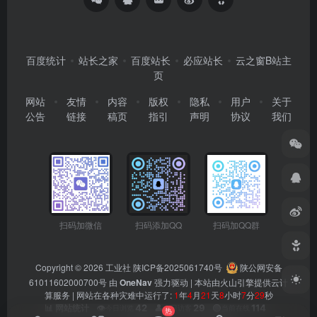
百度统计
站长之家
百度站长
必应站长
云之窗B站主
页
网站
友情
内容
版权
隐私
用户
关于
公告
链接
稿页
指引
声明
协议
我们
扫码加微信
扫码添加QQ
扫码加QQ群
Copyright © 2026
工业社
陕ICP备2025061740号
陕公网安备
61011602000700号
由
OneNav
强力驱动 | 本站由火山引擎提供云计
算服务 |
网站在各种灾难中运行了:
1
年
4
月
21
天
8
小时
7
分
30
秒
👁️
42
👤
29
🟢
114
📊 网站统计
今日浏览
今日访客
当前在线
热