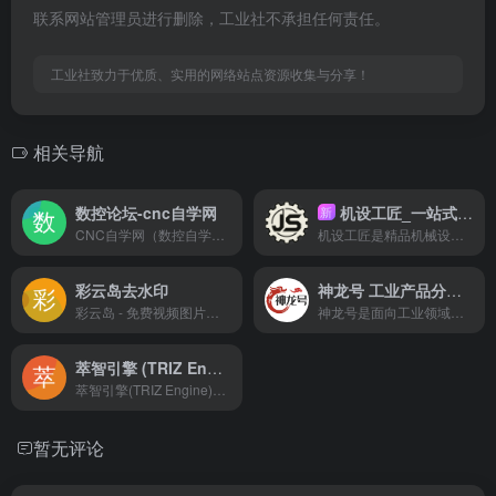
联系网站管理员进行删除，工业社不承担任何责任。
工业社致力于优质、实用的网络站点资源收集与分享！
相关导航
数控论坛-cnc自学网
机设工匠_一站式机械设计资源平台
新
CNC自学网（数控自学网）是咱机械人的实战基地。这儿没那些虚的，全是UG编程实战、Mastercam视频教程、加工中心调机等干货资源。手把手教你长真本事，不管是刚入行的小白还是想进阶的老手，在这儿都能学到车间里的真功夫。
机设工匠是精品机械设计资源平台，提供机械图纸、非标自动化3D模型、效率插件、计算工具、标准手册等整理式资源，专注服务机械工程师，让设计更高效。
彩云岛去水印
神龙号 工业产品分类信息网络服务平台
彩云岛 - 免费视频图片去水印、下载解析
神龙号是面向工业领域的垂直信息整合平台，提供产品检索、品类排行、品牌展示服务，链接供需两端。
萃智引擎 (TRIZ Engine)
萃智引擎(TRIZ Engine)是一款基于阿奇舒勒TRIZ发明问题解决理论的AI工程创新平台。为工程师提供复杂机械机理实时渲染、物理级运动仿真、矛盾矩阵求解及AI创新灵感生成，助力快速突破工程技术瓶颈。
暂无评论