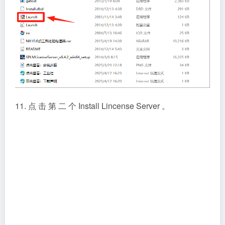
11. 点 击 第 二 个 Install Lincense Server 。