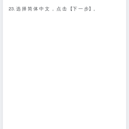
26. 打 开 破 解 文 件 文 件 夹 ， 复 制 该 文 件 夹 下 的
以 下 两 个 文 件 夹
27. 打 开 软件安 装 目 录 下 的 Siemens 文 件 夹 ， 粘
贴 替 换 刚 才 复 制 的 文 件
28. 双击打 开 D : \ Program Files \ Siemens \
PLMLicenseServer（软件安装目录） 文 件 夹 下 的
lmtools.exe 文件