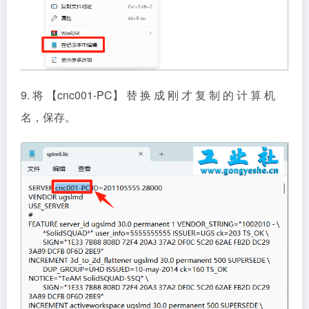
9. 将 【cnc001-PC】 替 换 成 刚 才 复 制 的 计 算 机
名，保存。