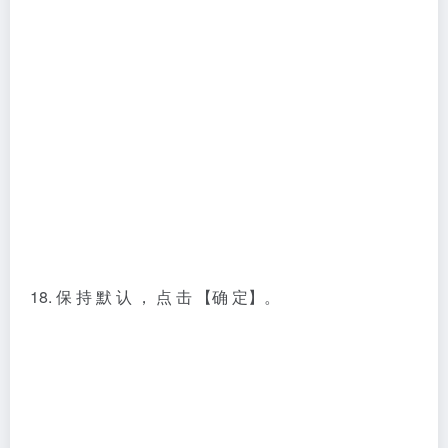
19. 点 击 【下 一 步】。