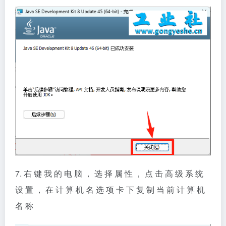
7. 右 键 我 的 电 脑 ， 选 择 属 性 ， 点 击 高 级 系 统
设 置 ， 在 计 算 机 名 选 项 卡 下 复 制 当 前 计 算 机
名 称