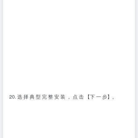
外 的 磁 盘 上 ， 可 在 D 盘 新 建 一 个 文 件 夹 D : \
Program Files \ Siemens \ NX 10.0 \ ） , 点 【击 下 一
步】。
22. 点 击 【下 一 步】。