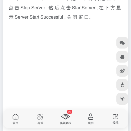
动化人速存
相关文章
SolidWorks2021安装教程+安
ANSYS2024详细安装教程+安
装包获取
装包获取
软件安装类
软件安装类
9个月前
9个月前
458
1,361
热
投稿
首页
导航
视频教程
我的