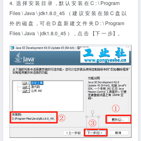
4. 选 择 安 装 目 录 ，默 认 安 装 在 C : \ Program
Files \ Java \ jdk1.8.0_45 （ 建 议 安 装 在 除 C 盘 以
外 的 磁 盘 ，可 在 D 盘 新 建 文 件 夹 D : \ Program
Files \ Java \ jdk1.8.0_45 ），点 击 【下 一 步】。