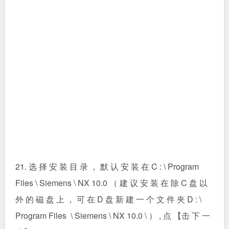
23. 选 择 简 体 中 文 ， 点 击 【下 一 步】。