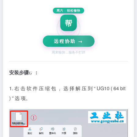
周六 · 轻松愉快
帮
远程协助 →
周末愉快，服务不打烊
安装步骤
：
1. 右 击 软 件 压 缩 包 ， 选 择 解 压 到 “ UG10 ( 64 bit
) ” 选 项。