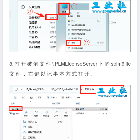
8. 打 开 破 解 文 件 \ PLMLicenseServer 下 的 splm6.lic
文 件 ， 右 键 以 记 事 本 方 式 打 开 。