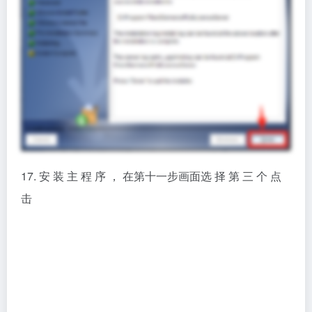
18. 保 持 默 认 ， 点 击 【确 定】。