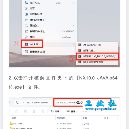
2. 双击打 开 破 解 文 件 夹 下 的 【NX10.0_JAVA-x64
位.exe】 文 件。