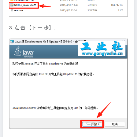
3. 点 击 【下 一 步】。