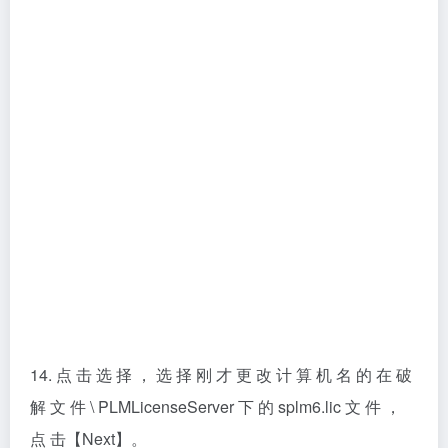
14. 点 击 选 择 ， 选 择 刚 才 更 改 计 算 机 名 的 在 破
解 文 件 \ PLMLicenseServer 下 的 splm6.lic 文 件 ，
点 击【Next】。