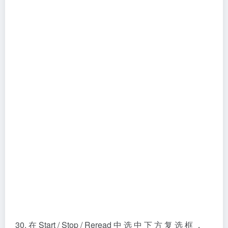
⭐
👍
↗️
收藏
点赞
分享
(1)
(0)
软件安装类
©
版权声明
文章版权归作者所有，未经允许请勿转载。
🌅
清晨好呀
进入网站 →
下一篇
上一篇
安川机器人仿真软件
Photoshop（PS）2025 （MAC
MotoSimEG2023安装避坑！保
版）软件详细安装教程+完整安
姆级教程+完整安装包获取｜自
装包