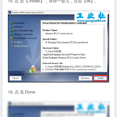
17. 安 装 主 程 序 ， 在第十一步画面选 择 第 三 个 点
击