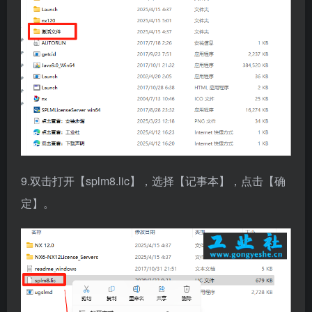
9.双击打开【splm8.lic】，选择【记事本】，点击【确
定】。