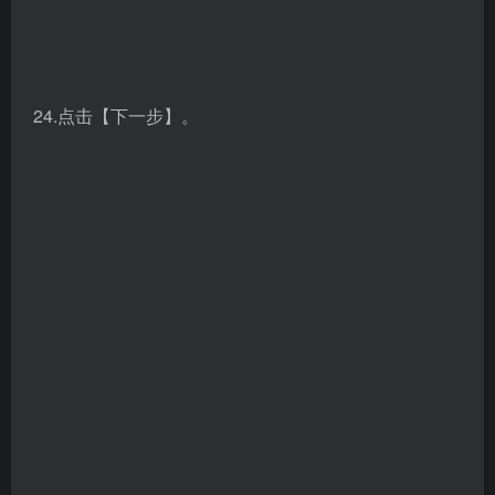
27.将【输入服务器名或许可证文件】中的【28000】
修改成【27800】，点击【下一步】。