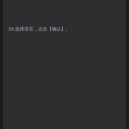
26.点击【下一步】（点击“更改”可更改软件安装路径，
可选择“步骤15”中新建的UG12.0文件夹）。