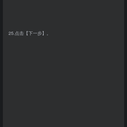
28.选择【简体中文】，点击【下一步】。
29.点击【安装】。