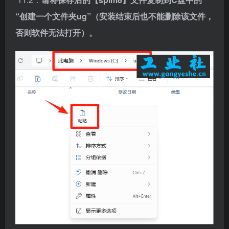
12.打开安装包解压后的【UG NX12.0(64bit)】文件
夹，鼠标右击【SPLMLicenseServer win64】选择【以
管理员身份运行】。