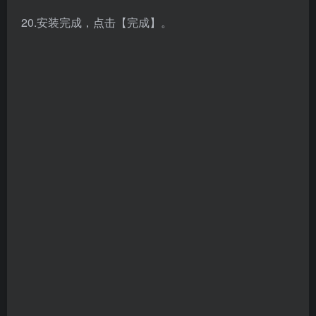
22.点击【Install NX】。