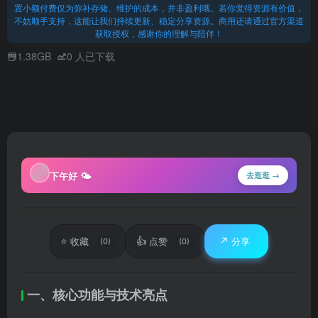
置小额付费仅为弥补存储、维护的成本，并非盈利哦。若你觉得资源有价值，
不妨顺手支持，这能让我们持续更新、稳定分享资源。商用还请通过官方渠道
获取授权，感谢你的理解与陪伴！
1.38GB
0
人已下载
🌈
下午好 🌤
去逛逛 →
⭐
👍
↗️
收藏
点赞
分享
(0)
(0)
一、核心功能与技术亮点