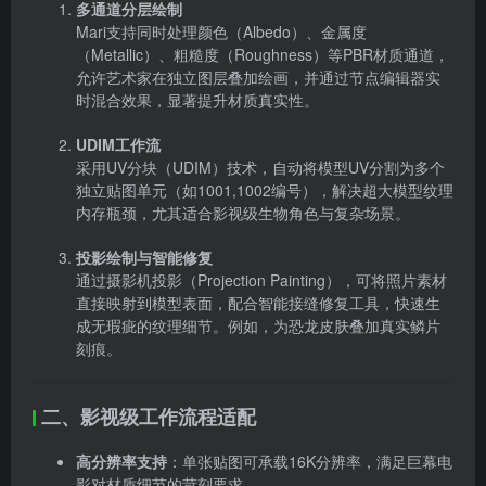
多通道分层绘制
Mari支持同时处理颜色（Albedo）、金属度
（Metallic）、粗糙度（Roughness）等PBR材质通道，
允许艺术家在独立图层叠加绘画，并通过节点编辑器实
时混合效果，显著提升材质真实性。
UDIM工作流
采用UV分块（UDIM）技术，自动将模型UV分割为多个
独立贴图单元（如1001,1002编号），解决超大模型纹理
内存瓶颈，尤其适合影视级生物角色与复杂场景。
投影绘制与智能修复
通过摄影机投影（Projection Painting），可将照片素材
直接映射到模型表面，配合智能接缝修复工具，快速生
成无瑕疵的纹理细节。例如，为恐龙皮肤叠加真实鳞片
刻痕。
二、影视级工作流程适配
高分辨率支持
：单张贴图可承载16K分辨率，满足巨幕电
影对材质细节的苛刻要求。