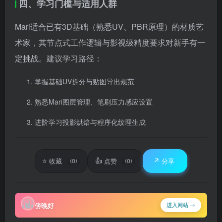
四、学习门槛与适用人群
Mari适合已有3D基础（熟悉UV、PBR原理）的材质艺
术家，其节点式工作逻辑与影视级精度要求对新手有一
定挑战。建议学习路径：
掌握基础UV拆分与贴图导出规范
熟悉Mari图层管理、笔刷压力感应设置
进阶学习投影烘焙与程序化纹理生成
⭐
👍
↗️
收藏
点赞
分享
(0)
(0)
🌇
傍晚好
进入网站 →