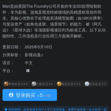
Mari是由英国The Foundry公司开发的专业3D纹理绘制软
件，专为影视、游戏及视觉特效领域的高精度材质创作而
生。其核心优势在于处理超高清模型贴图（如16K分辨率）
与复杂资产（如角色皮肤、场景细节）的能力，被《阿凡
达》《星球大战》等顶级影视项目列为标准工具。以下从功
能特性、工作流程及行业应用三方面展开解析。
更新日期：
2025年5月10日
分类标签：
影视动漫
语言：
中文
平台：
青铜会员
￥4.5
白银会员
￥4
黄金会员
￥3.5
钻石会员
￥3
登录购买
5
￥
￥
100
特别说明：这份资源专为个人学习交流准备，免费开放给每一位小伙伴～设