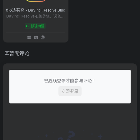
e Studio达芬奇
- DaVinci.Resolve.Studio.v20.0.0.38(64bit)-Win
DaVinci Resolve汇集剪辑、调色、视觉特效、动态图形和音频后期制作工具，以一套软件提供一站式解决方案！它采用美观新颖的界面设计，易学易用，能辅助新手用户快速上手操作，也能提供专业人士需要的强大性能。有了DaVinci Resolve，您无需学习使用多款软件工具，也不用在多款软件之间切换来完成不同的任务，从而以更快的速度制作出更优质的作品。这意味着您在制作全程都可以使用摄影机原始画质影像。只要一款软件，就相当于获得了属于您自己的后期制作工作室！学习和掌握DaVinci Resolve，就能获得好莱坞专业人士所使用的同款制作工具！
影视动漫
暂无评论
您必须登录才能参与评论！
立即登录