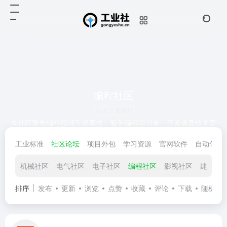
编程社区
共 2 篇网址
本社区聚焦编程领域互动需求，服务编程学习者、开发者及技术爱
好者。涵盖技术讨论（热门语言、框架应用）、问题求助（Debug
工业标准
社区论坛
项目外包
学习资源
官网软件
自动化区
技巧、算法思路）、经验分享（项目实战、职场避坑）、资源互换
（源码、工具教程），助力解决技术难题、结识同好，提升编程能
力与行业认知。
机械社区
电气社区
电子社区
编程社区
影视社区
建筑社
排序
发布
更新
浏览
点赞
收藏
评论
下载
随机