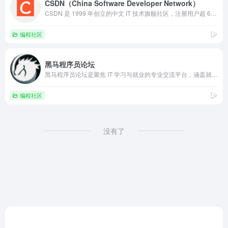
CSDN（China Software Developer Network）
CSDN 是 1999 年创立的中文 IT 技术旗舰社区，注册用户超 6000 万，涵盖技术博客、论坛问答、资源下载、在线教育等核心服务。适配开发者、学生及企业用户，提供原创技术内容、开源工具（如 GitCode）、AI 编程辅助（如 InsCode），是技术人学习交流、资源获取的优质导航平台。
编程社区
黑马程序员论坛
黑马程序员论坛是聚焦 IT 学习与就业的专业交流平台，涵盖就业薪资、学习经历、班级活动、入学攻略、周边租房等板块，呈现各校区（北京、上海、深圳等）IT 学科（AI 大模型、Java、鸿蒙开发等）就业数据，服务 IT 学员、求职者，为学习交流与就业信息获取提供便捷，是 IT 领域优质导航平台。
编程社区
没有了