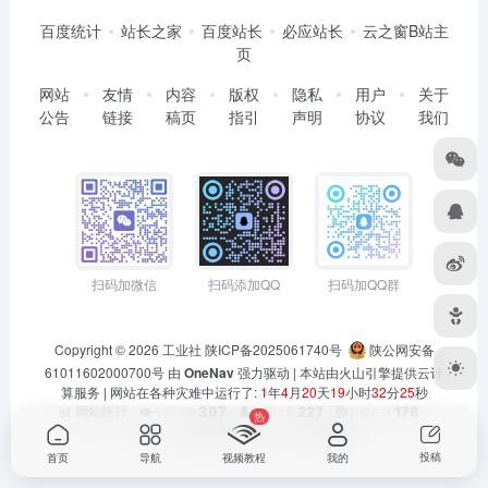
百度统计
站长之家
百度站长
必应站长
云之窗B站主
页
网站
友情
内容
版权
隐私
用户
关于
公告
链接
稿页
指引
声明
协议
我们
扫码加微信
扫码添加QQ
扫码加QQ群
Copyright © 2026
工业社
陕ICP备2025061740号
陕公网安备
61011602000700号
由
OneNav
强力驱动 | 本站由火山引擎提供云计
算服务 |
网站在各种灾难中运行了:
1
年
4
月
20
天
19
小时
32
分
25
秒
👁️
397
👤
227
🟢
178
📊 网站统计
今日浏览
今日访客
当前在线
热
📊
352421
👥
89916
总浏览量
总访客数
投稿
首页
导航
视频教程
我的