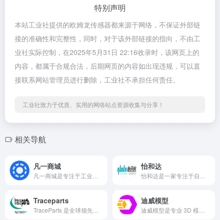
特别声明
本站工业社提供的欧姆龙传感器都来源于网络，不保证外部链
接的准确性和完整性，同时，对于该外部链接的指向，不由工
业社实际控制，在2025年5月31日 22:16收录时，该网页上的
内容，都属于合规合法，后期网页的内容如出现违规，可以直
接联系网站管理员进行删除，工业社不承担任何责任。
工业社致力于优质、实用的网络站点资源收集与分享！
相关导航
凡一商城
怡和达
凡一商城是专注于工业自动化产品的在线采购平台，提供丰富的传感器、连接器、电机等产品，致力于为制造业客户提供高效、便捷的一站式采购解决方案。
怡和达是一家专注于自动化设备和精密零部件研发、制造与销售的高科技企业。
Traceparts
迪威模型
TraceParts 是全球领先的工程 CAD 内容平台，隶属 Trace Group。拥有超 590 万注册会员，提供海量供应商认证产品目录、2D 图纸、3D CAD 模型及产品数据手册。为各行业客户提供营销曝光，助力推广产品服务，且供工程师和设计师免费使用，契合工业数字化需求 。
迪威模型是专业 3D 模型资源与服务平台。拥有海量 3D 图纸，超 70% 可免费下载。支持多格式在线预览、格式转换及模型轻量化，能以图搜模型。设有交易平台，资金提现便捷。还有云服务助力企业开发。为设计师、工程师、3D 爱好者提供全方位解决方案，是 3D 领域的得力助手 。