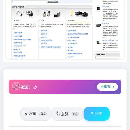
🌌
夜深了 🌙
去逛逛 →
⭐
👍
↗️
收藏
点赞
分享
(0)
(0)