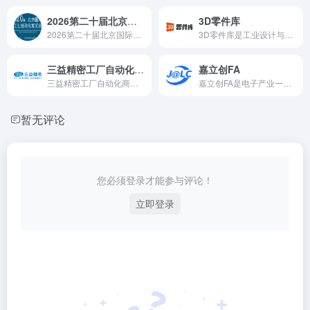
2026第二十届北京国际工业自动化展览会
3D零件库
2026第二十届北京国际工业自动化展览会 20th Beijing International Intelligent Manufacturing Industry Automation Exhibition2026 时 间：2026年05月14日-16日
3D零件库是工业设计与制造领域的数字化资源平台，提供海量标准件、常用件及厂商件三维模型，支持智能检索、跨CAD软件调用及三维预览。它覆盖多行业场景，通过数据集成与供应链协同，助力企业缩短设计周期、降低成本，是现代产品研发不可或缺的效率工具。
三益精密工厂自动化商城
嘉立创FA
三益精密工厂自动化商城是天津三益精密机械股份有限公司打造的FA零部件一站式采购平台，提供电机、轴承、导轨等数百万规格产品，80%现货库存，24小时极速响应，支持3D模型选型，服务汽车、半导体等高端制造领域，助力中国“智造”升级。
嘉立创FA是电子产业一站式柔性智造服务平台，提供PCB制造、元器件采购、SMT贴片及组装测试等服务，助力电子工程师、创客及企业快速实现产品从设计到量产。
暂无评论
您必须登录才能参与评论！
立即登录