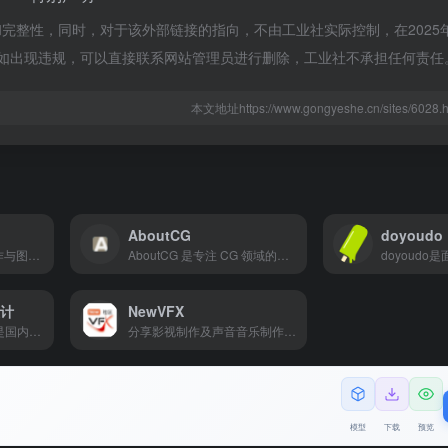
整性，同时，对于该外部链接的指向，不由工业社实际控制，在2025年1
容如出现违规，可以直接联系网站管理员进行删除，工业社不承担任何责任
本文地址https://www.gongyeshe.cn/sites/60
AboutCG
doyoudo
SIKI学院是专注游戏制作与图形引擎学习的网校课程平台，涵盖 Unity2023 零基础、虚幻 5.3 蓝图、Cocos Creator3.8、Godot 等方向课程，多数为免费资源，含少量付费课（如 300 元 UE5.2 HD-2D 教程），提供从入门到实操的学习内容，适配 “Unity 零基础入门”“Godot 复刻马里奥” 等 SEO 检索，是游戏开发学习者的优质导航平台。
AboutCG 是专注 CG 领域的专业平台，聚焦最新 CG 资讯（如 Nuke、3DsMax、Maya 等软件更新）、图文 / 中文视频教程（角色建模、手办制作、影视特效等），提供行业动态、工具学习资源及售前交流群服务。适配 “CG 资讯”“Blender 教程”“Maya 新功能”“ZBrush 学习” 等 SEO 关键词，是 CG 学习者与从业者获取资源、提升技能的实用阵地。
设计
NewVFX
MOMENTOR动态设计是国内前沿动态设计综合平台，主打 C4D、Blender 课程（含工业级造景、产品商业进阶、动态设计等），覆盖 0 基础到高阶，一线设计师授课，配套直播分享（如 OPPO 广告解析）、毕设展及 AI 工具（Found 纷得）。非大陆用户需点【课程咨询】购课，适配 “C4D 进阶教程”“Blender 建模动画”“动态设计教学” 等 SEO 需求。
分享影视制作及声音音乐制作VFX专业知识，传播前沿VFX拍摄到后期制作流程，同步数字视觉艺术领域动态信息及电影创作技术，汇聚专业文化创作人才，互助互动共创新文化文明。来自五湖四海的人们，因为对视觉特效（VFX）共同的热爱，在这里不期而遇，共追光影梦想，在这里分享技术心得，交流创作经验，探讨行业趋势，互相鼓励，共同进步
模型
下载
预览