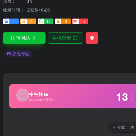
语言：
zh
收录时间：
2025-10-29
1
2-
1+
0
1+
访问网站
手机查看
影视专区
✦
😋
13
:
中午好 🍱
2026/8/8
·
⭐ 星期六
⭐
收藏
(0)