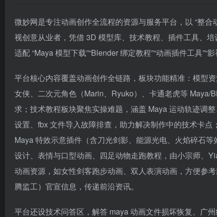
微妙网是专注动画创作全流程的资源与服务平台，以 “整合动画制
视创意从业者，凭借 3D 模型库、技术教程、插件工具、
适配 “Maya 模型下载”“Blender 绑定教程”“动画插件工具”
平台核心内容覆盖动画创作全链路，板块功能精准：模型资源
女侠、二次元角色（Marin、Ryuko）、卡通老虎等 May
求；技术教程板块聚焦实操难题，涵盖 Maya 运动轨迹调整、
设置、fbx 文件导入故障排查，助力解决制作中的技术卡点；插
Maya 特效示意插件（含刀光剑影、能源光电、火焰碎石等
设计、表情与口型动画、四足动物走跑教程，由小宗师、Yi
动画资源，如女性剑客跑步动画、双人表演动画，方便参考或
腾监工）官宣信息，传递前沿资讯。​
平台还设技术问答区，解答 maya 动画文件损坏恢复、