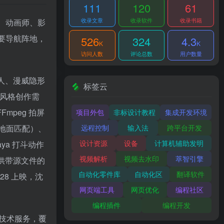
111
120
61
收录文章
收录软件
收录书籍
者、动画师、影
要导航阵地，
526
324
4.3
K
K
访问人数
评论总数
用户数量
人、漫威隐形
标签云
同风格创作需
mpeg 拍屏
项目外包
非标设计教程
集成开发环境
远程控制
输入法
跨平台开发
键地面匹配）、
设计资源
设备
计算机辅助发明
a 打斗动作
视频解析
视频去水印
萃智引擎
供带源文件的
自动化零件库
自动化区
翻译软件
8 上映，沈
网页端工具
网页优化
编程社区
编程插件
编程开发
与技术服务，覆