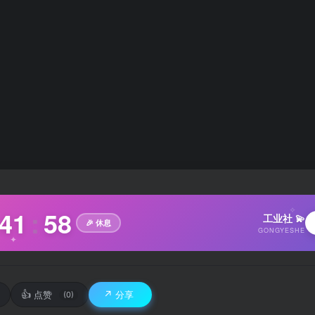
✧
41
:
59
工业社 💫
🎉 休息
GONGYESHE
✦
👍
↗️
点赞
分享
(0)