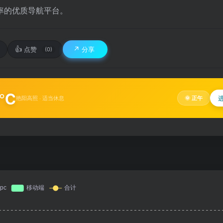
率的优质导航平台。​
👍
↗️
点赞
分享
(0)
°C
艳阳高照 · 适当休息
🌞 正午