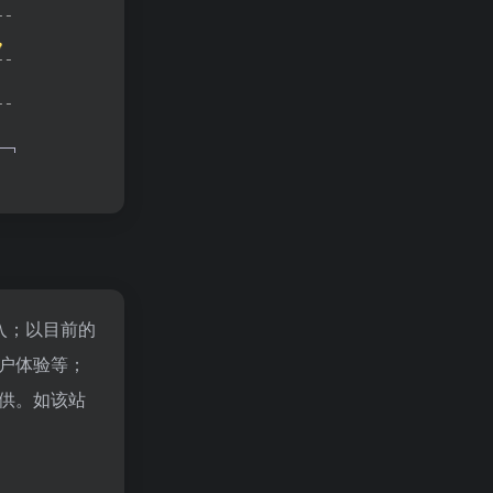
入；以目前的
户体验等；
供。如该站