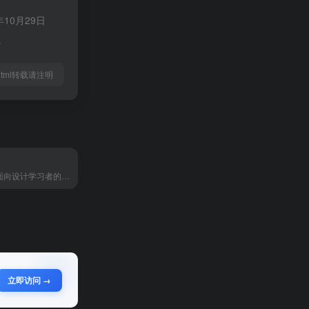
0月29日
。
28.html转载请注明
doyoudo是面向设计学习者的一站式平台，主打 PS、AE、PR、C4D、Blender 等软件教程（覆盖初级到高级），同步提供设计工具推荐（如 PS 免费平替、一键去水印工具）、可商用资源（免费中文字体）及设计理论知识，以 “do what you love and master it” 为理念，小白友好，精准适配 “PS 教程”“AE 入门”“Blender 基础”“设计工具导航” 等 SEO 需求。
立即访问 →