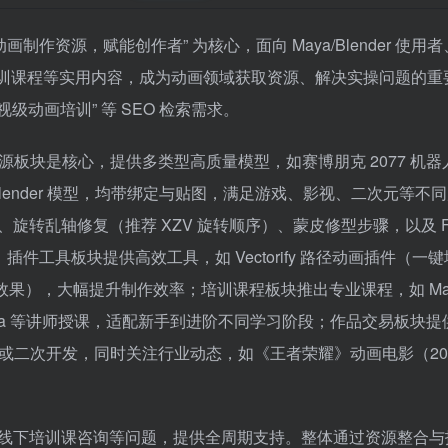
作资源，赋能创作者” 为核心，面向 Maya/Blender 使用
培训课程等实用内容，成为动画领域获取资源、解决实操问题的重
“影视级动画培训” 等 SEO 检索需求。​
板块是核心，提供多类型高质量模型，如赛博朋克 2077 机器
a/Blender 模型，均带绑定与贴图，满足游戏、影视、二次元等不
旋转乱轴修复（推荐 XZV 旋转顺序）、蒙皮修型步骤，以及 FF
件工具板块提供高效工具，如 Vectorify 路径动画插件（一
效果），大幅提升制作效率；培训课程板块推出专业课程，如 May
a 等讲师授课，适配新手到进阶不同学习阶段；作品交易板块提
二次开发，同时关注行业动态，如《王者荣耀》动画电影（202
广州线下培训课咨询等问题，提供全周期支持。整体通过资源整合