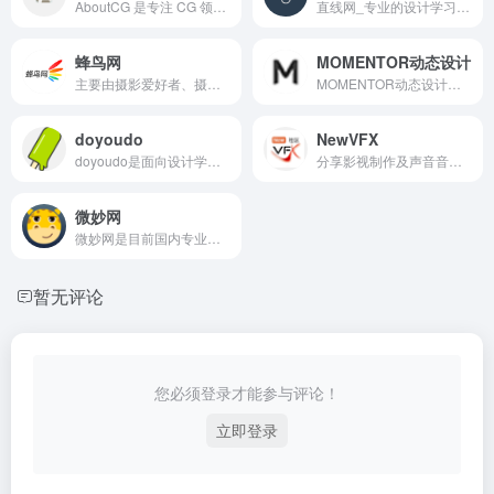
AboutCG 是专注 CG 领域的专业平台，聚焦最新 CG 资讯（如 Nuke、3DsMax、Maya 等软件更新）、图文 / 中文视频教程（角色建模、手办制作、影视特效等），提供行业动态、工具学习资源及售前交流群服务。适配 “CG 资讯”“Blender 教程”“Maya 新功能”“ZBrush 学习” 等 SEO 关键词，是 CG 学习者与从业者获取资源、提升技能的实用阵地。
直线网_专业的设计学习交流平台
蜂鸟网
MOMENTOR动态设计
主要由摄影爱好者、摄影发烧友、专业摄影师和大量影像行业及相关行业的从业者组成。
MOMENTOR动态设计是国内前沿动态设计综合平台，主打 C4D、Blender 课程（含工业级造景、产品商业进阶、动态设计等），覆盖 0 基础到高阶，一线设计师授课，配套直播分享（如 OPPO 广告解析）、毕设展及 AI 工具（Found 纷得）。非大陆用户需点【课程咨询】购课，适配 “C4D 进阶教程”“Blender 建模动画”“动态设计教学” 等 SEO 需求。
doyoudo
NewVFX
doyoudo是面向设计学习者的一站式平台，主打 PS、AE、PR、C4D、Blender 等软件教程（覆盖初级到高级），同步提供设计工具推荐（如 PS 免费平替、一键去水印工具）、可商用资源（免费中文字体）及设计理论知识，以 “do what you love and master it” 为理念，小白友好，精准适配 “PS 教程”“AE 入门”“Blender 基础”“设计工具导航” 等 SEO 需求。
分享影视制作及声音音乐制作VFX专业知识，传播前沿VFX拍摄到后期制作流程，同步数字视觉艺术领域动态信息及电影创作技术，汇聚专业文化创作人才，互助互动共创新文化文明。来自五湖四海的人们，因为对视觉特效（VFX）共同的热爱，在这里不期而遇，共追光影梦想，在这里分享技术心得，交流创作经验，探讨行业趋势，互相鼓励，共同进步
微妙网
微妙网是目前国内专业的影视和游戏动画师、特效师社区,目前已超过上万名动画师、特效师加入，这里将免费分享所有关于动画的资源和技术，CG模型下载，影视游戏动画教程，动画作品DEMO展示等。
暂无评论
您必须登录才能参与评论！
立即登录