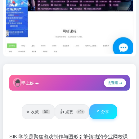
🐣
早上好 ☀️
去逛逛 →
⭐
👍
↗️
收藏
点赞
分享
(0)
(0)
SIKI学院是聚焦游戏制作与图形引擎领域的专业网校课