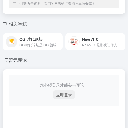
工业社致力于优质、实用的网络站点资源收集与分享！
相关导航
CG 时代论坛
NewVFX
CG 时代论坛是 CG 领域综合交流平台，涵盖教程、资源、软件技术、行业交流、作品欣赏等板块，由专业版主管理。提供 3ds Max/Maya 技术讨论、BT/EM 资源分享、CG 人才招聘等服务，适配 “CG 教程”“CG 资源交流”“CG 人才招聘” 等 SEO 关键词，为 CG 从业者与学习者提供资源获取、技术交流渠道。
NewVFX 是影视制作人与音乐制作人创作流程分享社区，涵盖 AI 创作工具动态（如 ChatGPT Atlas 浏览器）、VFX 工作流教程（PFTrack/3DEqualizer 等）、影视音乐视频发布，提供本地自建服务器群（支持 IPv4/IPv6 双栈），适配 “VFX Pipeline”“AI 创作工具”“3DEqualizer 教程” 等 SEO 关键词，为从业者与学习者提供技术交流、资源获取平台。
暂无评论
您必须登录才能参与评论！
立即登录