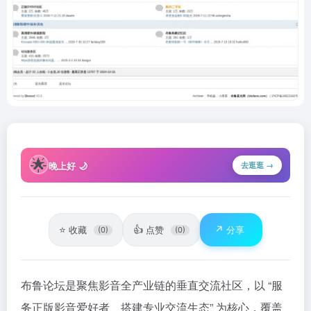
🌟
晚上好 🌙
去逛逛 →
⭐
👍
↗️
收藏
点赞
分享
(0)
(0)
布鲁论坛是聚焦影音全产业链的垂直交流社区，以 “服
务正版影音爱好者、搭建专业交流生态” 为核心，覆盖