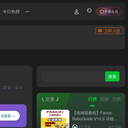
今日热榜
开通会员
立即入驻
0
0
文章
日榜
周榜
月榜
【保姆级教程】Fanuc
去逛逛 →
RoboGuide V10.0 详细安
装教程 + 完整安装包分享！
2个月前
7,354