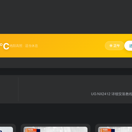
°C
艳阳高照 · 适当休息
🌞 正午
UG NX2412 详细安装