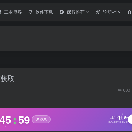
工业博客
软件下载
课程推荐
论坛社区
包获取
603
✧
46
:
00
工业社 💫
🎉 休息
GONGYESHE
✦