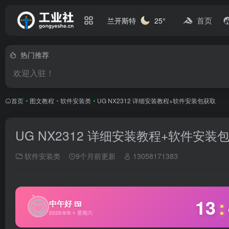
首页
兰开斯特
25°
热门推荐
欢迎入驻！
首页
•
图文教程
•
软件安装类
•
UG NX2312 详细安装教程+软件安装包获取
UG NX2312 详细安装教程+软件安装
软件安装类
9个月前更新
13058171383
✦
😋
13
:
中午好 🍱
2026/8/8
·
⭐ 星期六