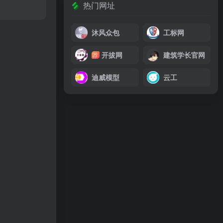
热门网址
沐风众包
工标网
开拔网
建筑学长官网
荐
迪威模型
云工