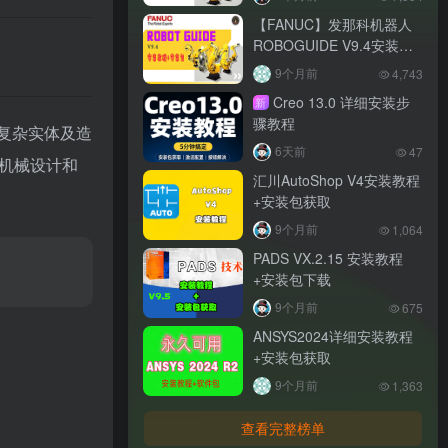
【FANUC】发那科机器人
ROBOGUIDE V9.4安装教
程+含安装包
9个月前
4,743
Creo 13.0 详细安装步
新
骤教程
种复杂实体及造
6天前
47
机械设计和
汇川AutoShop V4安装教程
+安装包获取
9个月前
1,064
PADS VX.2.15 安装教程
+安装包下载
9个月前
675
ANSYS2024详细安装教程
+安装包获取
9个月前
1,363
查看完整榜单