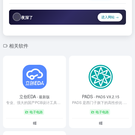
🌙
夜深了
进入网站 →
相关软件
立创EDA
PADS
- 最新版
- PADS VX.2.15
专业、强大的国产PCB设计工具，永久免费全新的交互式布线引擎，流畅，不卡顿。完全的独立自主知识产权，让您放心专注于设计，下一代工程师的首选EDA工具，未来可期！
PADS 是西门子旗下的高性价比 EDA 软件套件，专注 PCB 设计全流程，涵盖原理图绘制、布局布线、仿真分析及制造文件输出。以稳定性强、操作高效、兼容性好为特色，支持 3D 可视化与多工具数据交互，适配从简单到复杂的电子系统设计。广泛服务于消费电子、医疗、汽车等行业，是全球工程师青睐的桌面级设计工具。
电子电路
电子电路