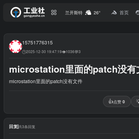
首页
兰开斯特
26°
15751776315
🕒
👁
💬
2025-12-30 19:47:19
1036
3
microstation里面的patch没
microstation里面的patch没有文件
👍

点赞
0
回复
共3条回复