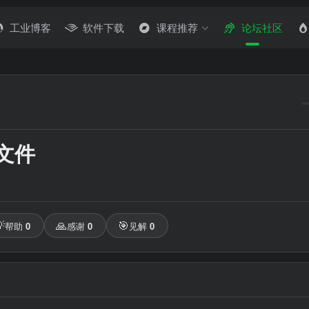
工业博客
软件下载
课程推荐
论坛社区
有文件

🙏
🎯
帮助
0
感谢
0
见解
0