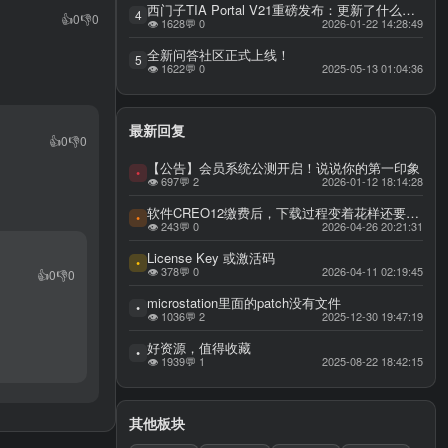
西门子TIA Portal V21重磅发布：更新了什么功能？AI赋能自动化工程，重构效率与可用性新标杆，西门子博图 TIA Portal V21 官方权威更新全解
4
👍
0
👎
0
👁 1628
💬 0
2026-01-22 14:28:49
全新问答社区正式上线！
5
👁 1622
💬 0
2025-05-13 01:04:36
最新回复
👍
0
👎
0
【公告】会员系统公测开启！说说你的第一印象
•
👁 697
💬 2
2026-01-12 18:14:28
软件CREO12缴费后，下载过程变着花样还要缴费，要求退款。
•
👁 243
💬 0
2026-04-26 20:21:31
License Key 或激活码
•
👁 378
💬 0
2026-04-11 02:19:45
👍
0
👎
0
microstation里面的patch没有文件
•
👁 1036
💬 2
2025-12-30 19:47:19
好资源，值得收藏
•
👁 1939
💬 1
2025-08-22 18:42:15
其他板块