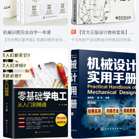
机械识图完全自学一本通
【官方正版设计教程套装】入门 + 提高 + 精通 + 求职助手！全彩图文，CD光盘加持！！官方旗舰店直供，品质保证！电子工业出版社权威出版，技能满满升级！！工程师、设计师必备！！
荐
【当当网正版书籍】机械识图完全自学一本通图解双色版焊工模具工钣金工钳工识图 机械识图 立体几何图投影图机械图形识读方法应用
十几年的产品结构设计经验总结而成的，系统、精细、全面地介绍了产品结构设计知识及设计全过程，全书共18章，分为三部分。