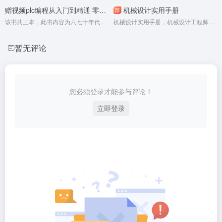
赠视频plc编程从入门到精通 零基础自学电工西门子三菱plc程序设计 plc编程语言电气控制plc实物接线软件应用系统设置实操技术教材
机械设计实用手册
荐
该书共三本，此书内容为六七十年代的电工科普内容，随着时代的变迁该书已跟不上2020年以后的换代电气及电子设备的内容。
机械设计实用手册，机械设计工程师必备手册。
暂无评论
您必须登录才能参与评论！
立即登录